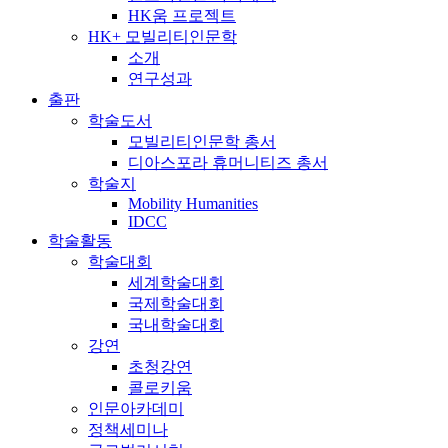
HK움 프로젝트
HK+ 모빌리티인문학
소개
연구성과
출판
학술도서
모빌리티인문학 총서
디아스포라 휴머니티즈 총서
학술지
Mobility Humanities
IDCC
학술활동
학술대회
세계학술대회
국제학술대회
국내학술대회
강연
초청강연
콜로키움
인문아카데미
정책세미나