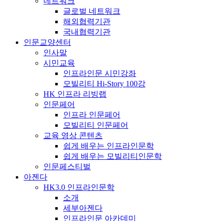
네트워크
글로벌 네트워크
해외협력기관
국내협력기관
인문교양센터
인사말
시민교육
인프라인문 시민강좌
모빌리티 Hi-Story 100강
HK 인프라 리빙랩
인문페어
인프라 인문페어
모빌리티 인문페어
교육 영상 콘텐츠
쉽게 배우는 인프라인문학
쉽게 배우는 모빌리티인문학
인문페스티벌
아젠다
HK3.0 인프라인문학
소개
세부아젠다
인프라인문 아카데미