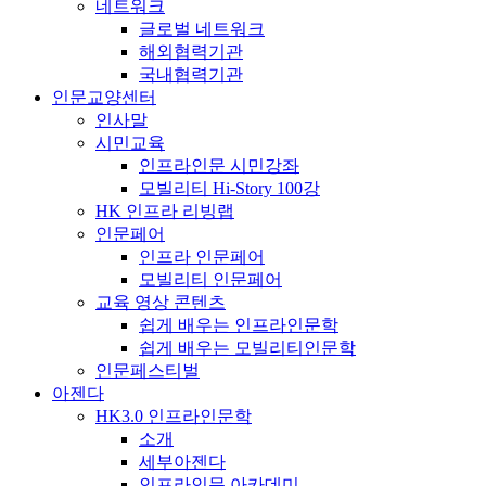
네트워크
글로벌 네트워크
해외협력기관
국내협력기관
인문교양센터
인사말
시민교육
인프라인문 시민강좌
모빌리티 Hi-Story 100강
HK 인프라 리빙랩
인문페어
인프라 인문페어
모빌리티 인문페어
교육 영상 콘텐츠
쉽게 배우는 인프라인문학
쉽게 배우는 모빌리티인문학
인문페스티벌
아젠다
HK3.0 인프라인문학
소개
세부아젠다
인프라인문 아카데미