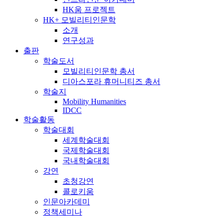
HK움 프로젝트
HK+ 모빌리티인문학
소개
연구성과
출판
학술도서
모빌리티인문학 총서
디아스포라 휴머니티즈 총서
학술지
Mobility Humanities
IDCC
학술활동
학술대회
세계학술대회
국제학술대회
국내학술대회
강연
초청강연
콜로키움
인문아카데미
정책세미나