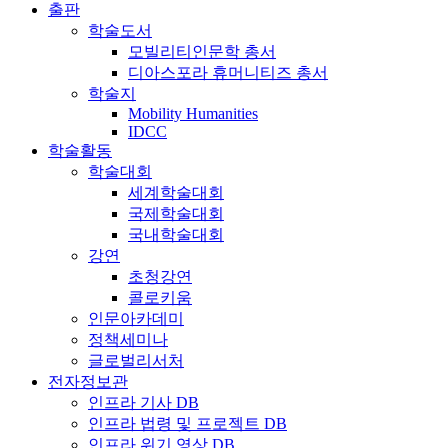
출판
학술도서
모빌리티인문학 총서
디아스포라 휴머니티즈 총서
학술지
Mobility Humanities
IDCC
학술활동
학술대회
세계학술대회
국제학술대회
국내학술대회
강연
초청강연
콜로키움
인문아카데미
정책세미나
글로벌리서처
전자정보관
인프라 기사 DB
인프라 법령 및 프로젝트 DB
인프라 위기 영상 DB