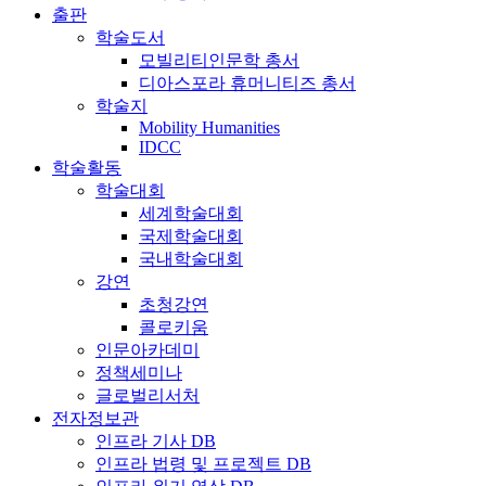
출판
학술도서
모빌리티인문학 총서
디아스포라 휴머니티즈 총서
학술지
Mobility Humanities
IDCC
학술활동
학술대회
세계학술대회
국제학술대회
국내학술대회
강연
초청강연
콜로키움
인문아카데미
정책세미나
글로벌리서처
전자정보관
인프라 기사 DB
인프라 법령 및 프로젝트 DB