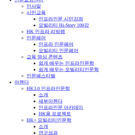
인사말
시민교육
인프라인문 시민강좌
모빌리티 Hi-Story 100강
HK 인프라 리빙랩
인문페어
인프라 인문페어
모빌리티 인문페어
교육 영상 콘텐츠
쉽게 배우는 인프라인문학
쉽게 배우는 모빌리티인문학
인문페스티벌
아젠다
HK3.0 인프라인문학
소개
세부아젠다
인프라인문 아카데미
HK움 프로젝트
HK+ 모빌리티인문학
소개
연구성과