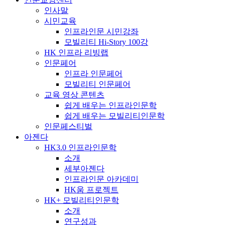
인사말
시민교육
인프라인문 시민강좌
모빌리티 Hi-Story 100강
HK 인프라 리빙랩
인문페어
인프라 인문페어
모빌리티 인문페어
교육 영상 콘텐츠
쉽게 배우는 인프라인문학
쉽게 배우는 모빌리티인문학
인문페스티벌
아젠다
HK3.0 인프라인문학
소개
세부아젠다
인프라인문 아카데미
HK움 프로젝트
HK+ 모빌리티인문학
소개
연구성과