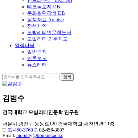
인프라 위기 영상 DB
테크놀로지 DB
문화횡단각색 DB
정책자료 Archive
정책제안
모빌리티인문학도서
모빌리티 인문지도
알림마당
일반공지
언론보도
뉴스레터
검
색:
김범수
건국대학교 모빌리티인문학 연구원
서울시 광진구 능동로120 건국대학교 새천년관 11층
T.
02-450-3768
F. 02-456-3807
Email.
mobility@konkuk.ac.kr