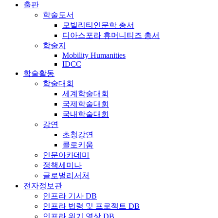
출판
학술도서
모빌리티인문학 총서
디아스포라 휴머니티즈 총서
학술지
Mobility Humanities
IDCC
학술활동
학술대회
세계학술대회
국제학술대회
국내학술대회
강연
초청강연
콜로키움
인문아카데미
정책세미나
글로벌리서처
전자정보관
인프라 기사 DB
인프라 법령 및 프로젝트 DB
인프라 위기 영상 DB