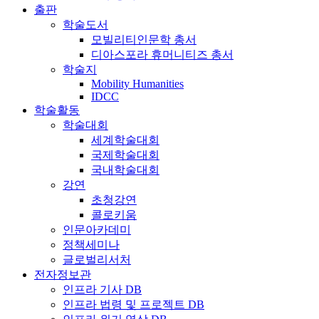
출판
학술도서
모빌리티인문학 총서
디아스포라 휴머니티즈 총서
학술지
Mobility Humanities
IDCC
학술활동
학술대회
세계학술대회
국제학술대회
국내학술대회
강연
초청강연
콜로키움
인문아카데미
정책세미나
글로벌리서처
전자정보관
인프라 기사 DB
인프라 법령 및 프로젝트 DB