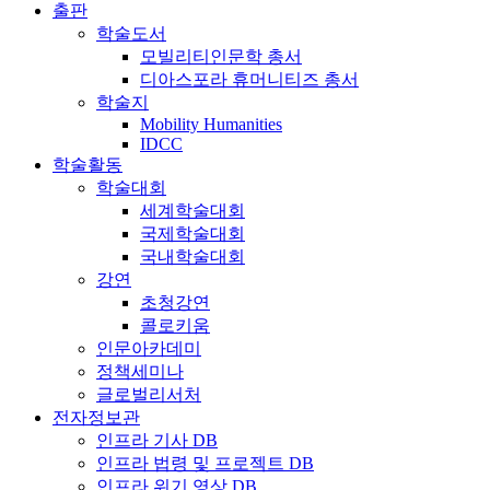
출판
학술도서
모빌리티인문학 총서
디아스포라 휴머니티즈 총서
학술지
Mobility Humanities
IDCC
학술활동
학술대회
세계학술대회
국제학술대회
국내학술대회
강연
초청강연
콜로키움
인문아카데미
정책세미나
글로벌리서처
전자정보관
인프라 기사 DB
인프라 법령 및 프로젝트 DB
인프라 위기 영상 DB