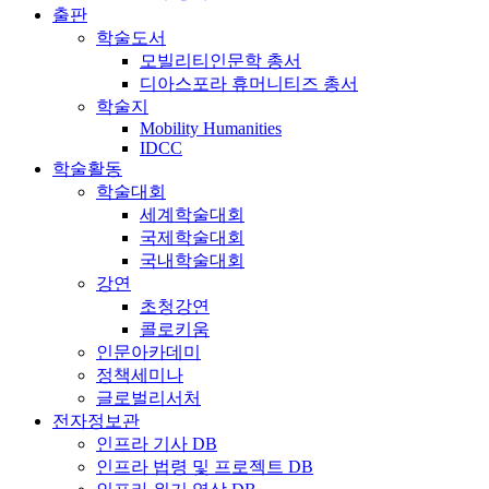
출판
학술도서
모빌리티인문학 총서
디아스포라 휴머니티즈 총서
학술지
Mobility Humanities
IDCC
학술활동
학술대회
세계학술대회
국제학술대회
국내학술대회
강연
초청강연
콜로키움
인문아카데미
정책세미나
글로벌리서처
전자정보관
인프라 기사 DB
인프라 법령 및 프로젝트 DB