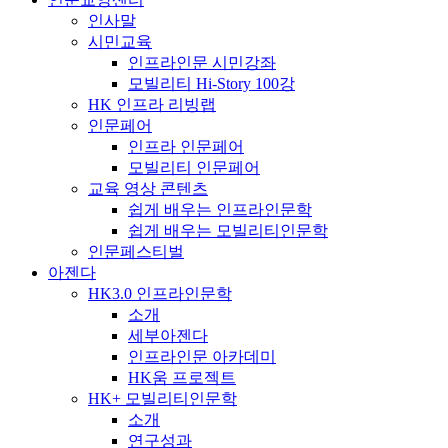
인사말
시민교육
인프라인문 시민강좌
모빌리티 Hi-Story 100강
HK 인프라 리빙랩
인문페어
인프라 인문페어
모빌리티 인문페어
교육 영상 콘텐츠
쉽게 배우는 인프라인문학
쉽게 배우는 모빌리티인문학
인문페스티벌
아젠다
HK3.0 인프라인문학
소개
세부아젠다
인프라인문 아카데미
HK움 프로젝트
HK+ 모빌리티인문학
소개
연구성과