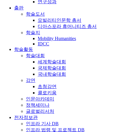
연구성과
출판
학술도서
모빌리티인문학 총서
디아스포라 휴머니티즈 총서
학술지
Mobility Humanities
IDCC
학술활동
학술대회
세계학술대회
국제학술대회
국내학술대회
강연
초청강연
콜로키움
인문아카데미
정책세미나
글로벌리서처
전자정보관
인프라 기사 DB
인프라 법령 및 프로젝트 DB