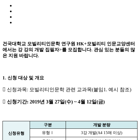
건국대학교 모빌리티인문학 연구원
HK+
모빌리티 인문교양센터
에서는
강 강의 개발 집필자
>
를 모집합니다
.
관심 있는 분들의 많
은 지원 바랍니다
.
1.
신청 대상 및 개요

신청과목
:
모빌리티인문학 관련 교과목
(
붙임
1.
예시 참조
)

신청기간
: 2019
년
3
월
27
일
(
수
) ~ 4
월
12
일
(
금
)
구분
개발 분량
유형
Ⅰ
3
강 개발
(A4 15
매 이상
)
신청유형