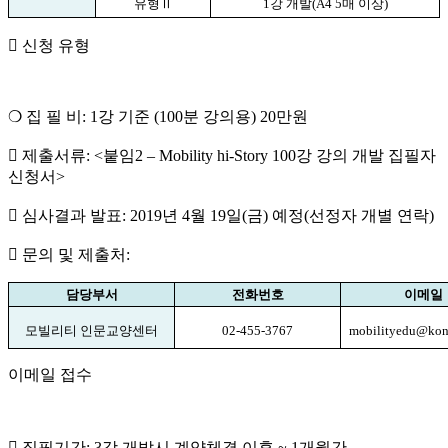
유형
Ⅱ
1
강 개발
(A4 5
매 이상
)

신청 유형
❍
집 필 비
: 1
강 기준
(100
분 강의용
) 20
만원

제출서류
: <
붙임
2
–
Mobility hi-Story 100
강 강의 개발 집필자
신청서
>

심사결과 발표
: 2019
년
4
월
19
일
(
금
)
예정
(
선정자 개별 연락
)

문의 및 제출처
:
담당부서
전화번호
이메일
모빌리티 인문교양센터
02-455-3767
mobilityedu@kon
이메일 접수

집필기간
: 3
강 개발시 계약체결 이후
~ 1
개월간