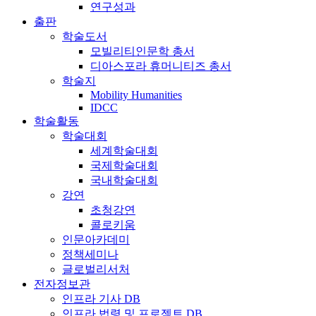
연구성과
출판
학술도서
모빌리티인문학 총서
디아스포라 휴머니티즈 총서
학술지
Mobility Humanities
IDCC
학술활동
학술대회
세계학술대회
국제학술대회
국내학술대회
강연
초청강연
콜로키움
인문아카데미
정책세미나
글로벌리서처
전자정보관
인프라 기사 DB
인프라 법령 및 프로젝트 DB