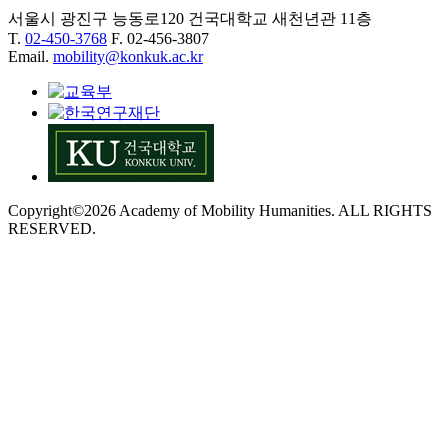
서울시 광진구 능동로120 건국대학교 새천년관 11층
T.
02-450-3768
F. 02-456-3807
Email.
mobility@konkuk.ac.kr
Copyright©2026 Academy of Mobility Humanities. ALL RIGHTS
RESERVED.