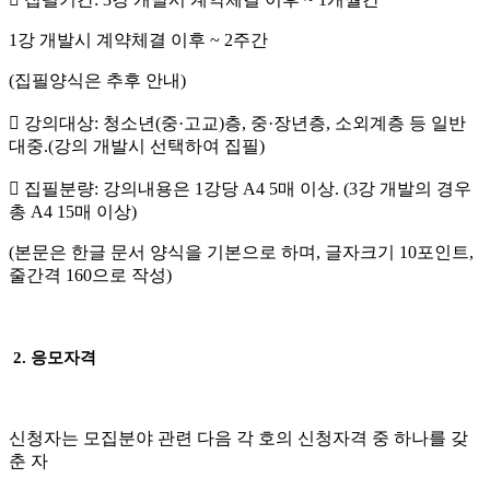
1
강 개발시 계약체결 이후
~ 2
주간
(
집필양식은 추후 안내
)

강의대상
:
청소년
(
중
·
고교
)
층
,
중
·
장년층
,
소외계층 등 일반
대중
.(
강의 개발시 선택하여 집필
)

집필분량
:
강의내용은
1
강당
A4 5
매 이상
. (3
강 개발의 경우
총
A4 15
매 이상
)
(
본문은 한글 문서 양식을 기본으로 하며
,
글자크기
10
포인트
,
줄간격
160
으로 작성
)
2.
응모자격
신청자는 모집분야 관련 다음 각 호의 신청자격 중 하나를 갖
춘 자