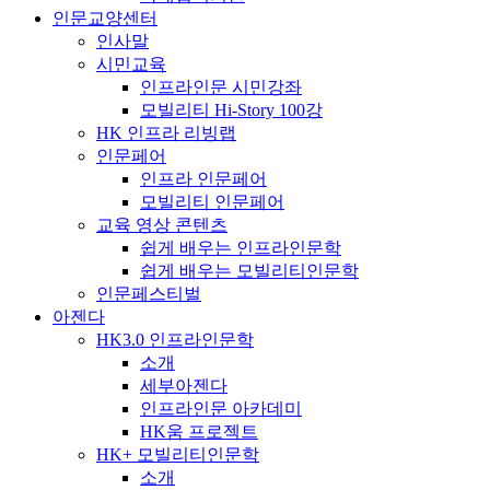
인문교양센터
인사말
시민교육
인프라인문 시민강좌
모빌리티 Hi-Story 100강
HK 인프라 리빙랩
인문페어
인프라 인문페어
모빌리티 인문페어
교육 영상 콘텐츠
쉽게 배우는 인프라인문학
쉽게 배우는 모빌리티인문학
인문페스티벌
아젠다
HK3.0 인프라인문학
소개
세부아젠다
인프라인문 아카데미
HK움 프로젝트
HK+ 모빌리티인문학
소개