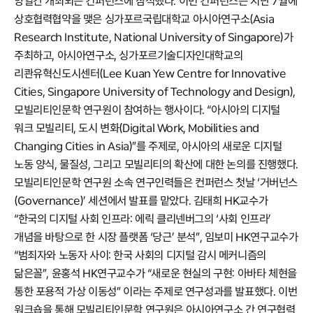
양일간 개최되는 컨퍼런스에 참석했다. 이번 컨퍼런스는 지난 7월에
상호협력협약을 맺은 싱가포르국립대학교 아시아연구소(Asia
Research Institute, National University of Singapore)가
주최하고, 아시아연구소, 싱가포르기술디자인대학교의
리콴유혁신도시센터(Lee Kuan Yew Centre for Innovative
Cities, Singapore University of Technology and Design),
모빌리티인문학 연구원이 참여하는 행사이다. “아시아의 디지털
워크 모빌리티, 도시 변화(Digital Work, Mobilities and
Changing Cities in Asia)”를 주제로, 아시아의 새로운 디지털
노동 양식, 물질성, 그리고 모빌리티의 확산에 대한 논의를 진행했다.
모빌리티인문학 연구원 소속 연구인력들은 컨퍼런스 첫날 ‘거버넌스
(Governance)’ 세션에서 발표를 맡았다. 김태희 HK교수가
“한국의 디지털 사회 인프라: 에릭 클리넨버그의 ‘사회 인프라’
개념을 바탕으로 한 시장 플랫폼 ‘당근’ 분석”, 임보미 HK연구교수가
“범죄자와 노동자 사이: 한국 사회의 디지털 감시 메커니즘의
닮은꼴”, 윤홍석 HK연구교수가 “새로운 현실의 구현: 아바타 체현을
통한 포용적 가상 이동성” 이라는 주제로 연구성과를 발표했다. 이번
워크숍을 통해 모빌리티인문학 연구원은 아시아연구소 간 연구협력