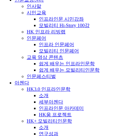
인사말
시민교육
인프라인문 시민강좌
모빌리티 Hi-Story 100강
HK 인프라 리빙랩
인문페어
인프라 인문페어
모빌리티 인문페어
교육 영상 콘텐츠
쉽게 배우는 인프라인문학
쉽게 배우는 모빌리티인문학
인문페스티벌
아젠다
HK3.0 인프라인문학
소개
세부아젠다
인프라인문 아카데미
HK움 프로젝트
HK+ 모빌리티인문학
소개
연구성과