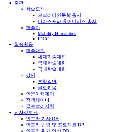
출판
학술도서
모빌리티인문학 총서
디아스포라 휴머니티즈 총서
학술지
Mobility Humanities
IDCC
학술활동
학술대회
세계학술대회
국제학술대회
국내학술대회
강연
초청강연
콜로키움
인문아카데미
정책세미나
글로벌리서처
전자정보관
인프라 기사 DB
인프라 법령 및 프로젝트 DB
인프라 위기 영상 DB