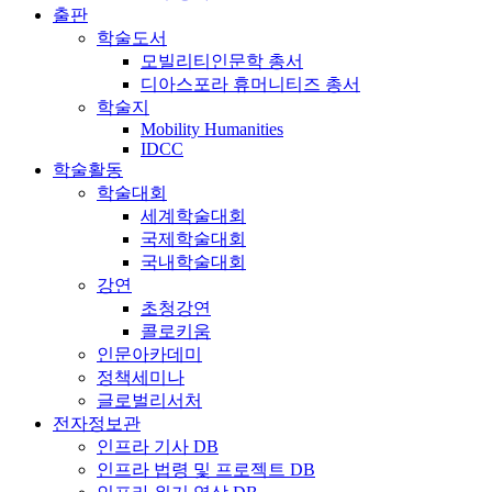
출판
학술도서
모빌리티인문학 총서
디아스포라 휴머니티즈 총서
학술지
Mobility Humanities
IDCC
학술활동
학술대회
세계학술대회
국제학술대회
국내학술대회
강연
초청강연
콜로키움
인문아카데미
정책세미나
글로벌리서처
전자정보관
인프라 기사 DB
인프라 법령 및 프로젝트 DB