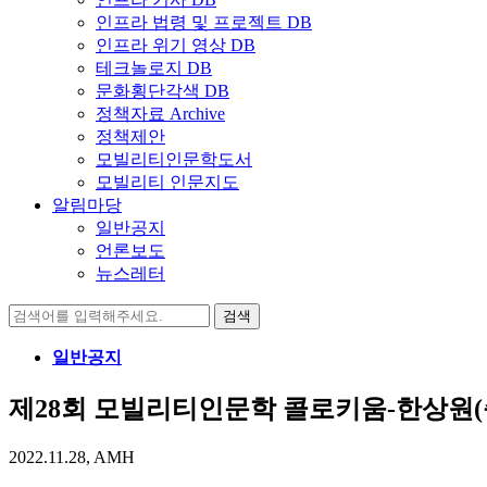
인프라 법령 및 프로젝트 DB
인프라 위기 영상 DB
테크놀로지 DB
문화횡단각색 DB
정책자료 Archive
정책제안
모빌리티인문학도서
모빌리티 인문지도
알림마당
일반공지
언론보도
뉴스레터
검
색:
일반공지
제28회 모빌리티인문학 콜로키움-한상원(
2022.11.28, AMH