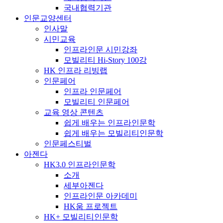
국내협력기관
인문교양센터
인사말
시민교육
인프라인문 시민강좌
모빌리티 Hi-Story 100강
HK 인프라 리빙랩
인문페어
인프라 인문페어
모빌리티 인문페어
교육 영상 콘텐츠
쉽게 배우는 인프라인문학
쉽게 배우는 모빌리티인문학
인문페스티벌
아젠다
HK3.0 인프라인문학
소개
세부아젠다
인프라인문 아카데미
HK움 프로젝트
HK+ 모빌리티인문학