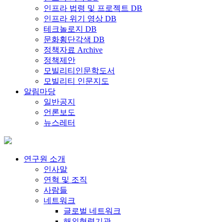
인프라 법령 및 프로젝트 DB
인프라 위기 영상 DB
테크놀로지 DB
문화횡단각색 DB
정책자료 Archive
정책제안
모빌리티인문학도서
모빌리티 인문지도
알림마당
일반공지
언론보도
뉴스레터
연구원 소개
인사말
연혁 및 조직
사람들
네트워크
글로벌 네트워크
해외협력기관