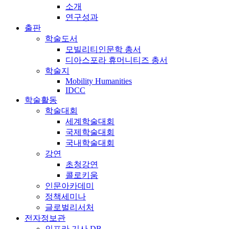
소개
연구성과
출판
학술도서
모빌리티인문학 총서
디아스포라 휴머니티즈 총서
학술지
Mobility Humanities
IDCC
학술활동
학술대회
세계학술대회
국제학술대회
국내학술대회
강연
초청강연
콜로키움
인문아카데미
정책세미나
글로벌리서처
전자정보관
인프라 기사 DB