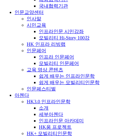
국내협력기관
인문교양센터
인사말
시민교육
인프라인문 시민강좌
모빌리티 Hi-Story 100강
HK 인프라 리빙랩
인문페어
인프라 인문페어
모빌리티 인문페어
교육 영상 콘텐츠
쉽게 배우는 인프라인문학
쉽게 배우는 모빌리티인문학
인문페스티벌
아젠다
HK3.0 인프라인문학
소개
세부아젠다
인프라인문 아카데미
HK움 프로젝트
HK+ 모빌리티인문학