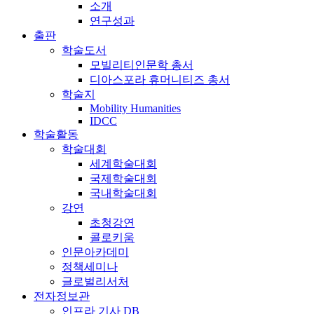
소개
연구성과
출판
학술도서
모빌리티인문학 총서
디아스포라 휴머니티즈 총서
학술지
Mobility Humanities
IDCC
학술활동
학술대회
세계학술대회
국제학술대회
국내학술대회
강연
초청강연
콜로키움
인문아카데미
정책세미나
글로벌리서처
전자정보관
인프라 기사 DB