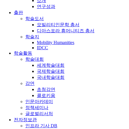
소개
연구성과
출판
학술도서
모빌리티인문학 총서
디아스포라 휴머니티즈 총서
학술지
Mobility Humanities
IDCC
학술활동
학술대회
세계학술대회
국제학술대회
국내학술대회
강연
초청강연
콜로키움
인문아카데미
정책세미나
글로벌리서처
전자정보관
인프라 기사 DB