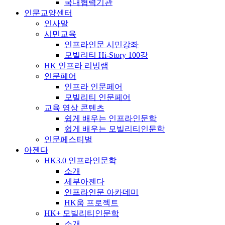
국내협력기관
인문교양센터
인사말
시민교육
인프라인문 시민강좌
모빌리티 Hi-Story 100강
HK 인프라 리빙랩
인문페어
인프라 인문페어
모빌리티 인문페어
교육 영상 콘텐츠
쉽게 배우는 인프라인문학
쉽게 배우는 모빌리티인문학
인문페스티벌
아젠다
HK3.0 인프라인문학
소개
세부아젠다
인프라인문 아카데미
HK움 프로젝트
HK+ 모빌리티인문학
소개