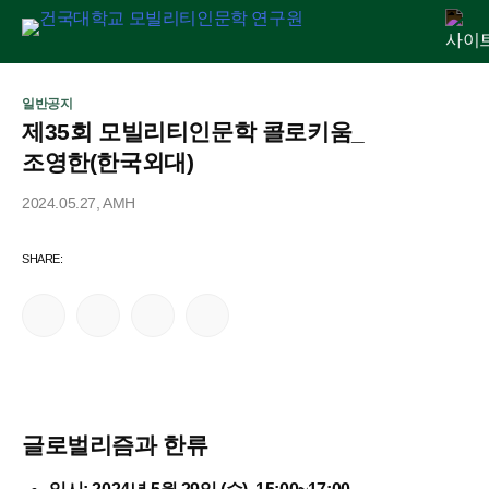
Skip
연구원 소개
인문교양센터
아젠다
출판
학술활동
전자정보관
알림마당
to
일반공지
제35회 모빌리티인문학 콜로키움_
content
조영한(한국외대)
2024.05.27, AMH
글로벌리즘과 한류