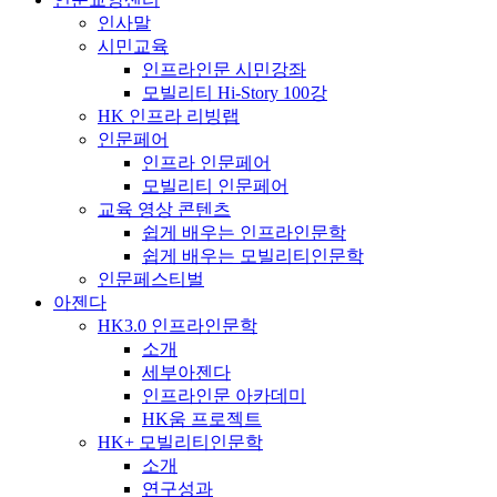
인사말
시민교육
인프라인문 시민강좌
모빌리티 Hi-Story 100강
HK 인프라 리빙랩
인문페어
인프라 인문페어
모빌리티 인문페어
교육 영상 콘텐츠
쉽게 배우는 인프라인문학
쉽게 배우는 모빌리티인문학
인문페스티벌
아젠다
HK3.0 인프라인문학
소개
세부아젠다
인프라인문 아카데미
HK움 프로젝트
HK+ 모빌리티인문학
소개
연구성과