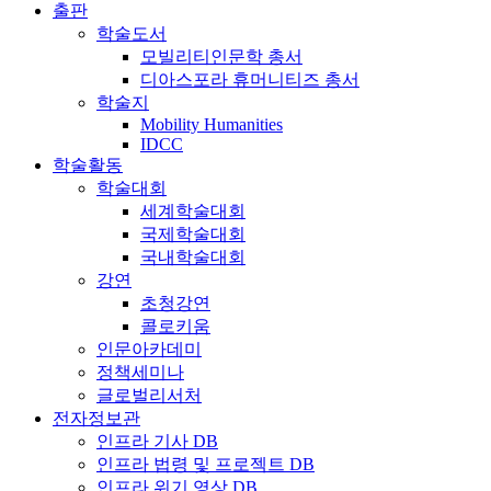
출판
학술도서
모빌리티인문학 총서
디아스포라 휴머니티즈 총서
학술지
Mobility Humanities
IDCC
학술활동
학술대회
세계학술대회
국제학술대회
국내학술대회
강연
초청강연
콜로키움
인문아카데미
정책세미나
글로벌리서처
전자정보관
인프라 기사 DB
인프라 법령 및 프로젝트 DB
인프라 위기 영상 DB