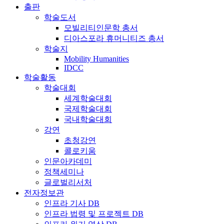
출판
학술도서
모빌리티인문학 총서
디아스포라 휴머니티즈 총서
학술지
Mobility Humanities
IDCC
학술활동
학술대회
세계학술대회
국제학술대회
국내학술대회
강연
초청강연
콜로키움
인문아카데미
정책세미나
글로벌리서처
전자정보관
인프라 기사 DB
인프라 법령 및 프로젝트 DB