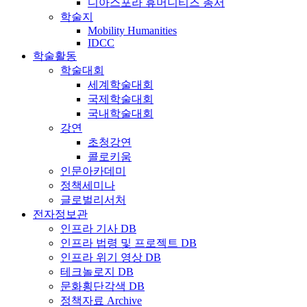
디아스포라 휴머니티즈 총서
학술지
Mobility Humanities
IDCC
학술활동
학술대회
세계학술대회
국제학술대회
국내학술대회
강연
초청강연
콜로키움
인문아카데미
정책세미나
글로벌리서처
전자정보관
인프라 기사 DB
인프라 법령 및 프로젝트 DB
인프라 위기 영상 DB
테크놀로지 DB
문화횡단각색 DB
정책자료 Archive