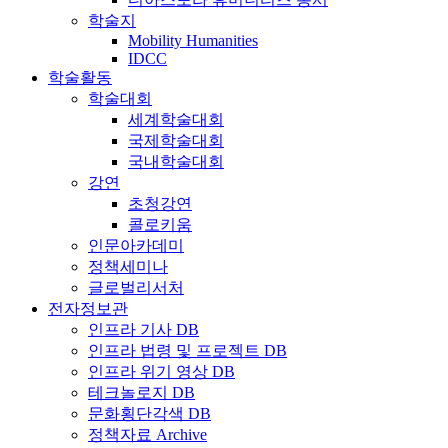
학술지
Mobility Humanities
IDCC
학술활동
학술대회
세계학술대회
국제학술대회
국내학술대회
강연
초청강연
콜로키움
인문아카데미
정책세미나
글로벌리서처
전자정보관
인프라 기사 DB
인프라 법령 및 프로젝트 DB
인프라 위기 영상 DB
테크놀로지 DB
문화횡단각색 DB
정책자료 Archive