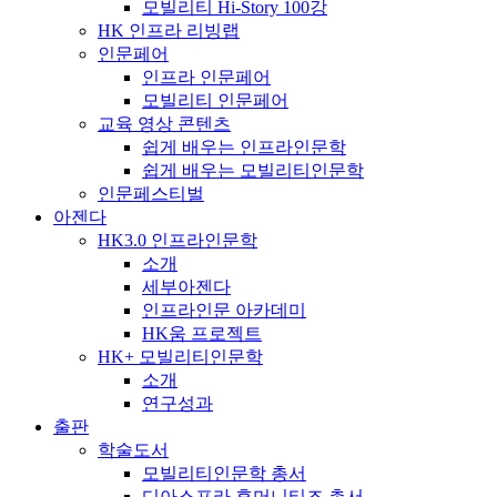
모빌리티 Hi-Story 100강
HK 인프라 리빙랩
인문페어
인프라 인문페어
모빌리티 인문페어
교육 영상 콘텐츠
쉽게 배우는 인프라인문학
쉽게 배우는 모빌리티인문학
인문페스티벌
아젠다
HK3.0 인프라인문학
소개
세부아젠다
인프라인문 아카데미
HK움 프로젝트
HK+ 모빌리티인문학
소개
연구성과
출판
학술도서
모빌리티인문학 총서
디아스포라 휴머니티즈 총서