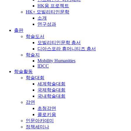
HK움 프로젝트
HK+ 모빌리티인문학
소개
연구성과
출판
학술도서
모빌리티인문학 총서
디아스포라 휴머니티즈 총서
학술지
Mobility Humanities
IDCC
학술활동
학술대회
세계학술대회
국제학술대회
국내학술대회
강연
초청강연
콜로키움
인문아카데미
정책세미나