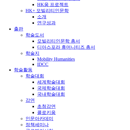
HK움 프로젝트
HK+ 모빌리티인문학
소개
연구성과
출판
학술도서
모빌리티인문학 총서
디아스포라 휴머니티즈 총서
학술지
Mobility Humanities
IDCC
학술활동
학술대회
세계학술대회
국제학술대회
국내학술대회
강연
초청강연
콜로키움
인문아카데미
정책세미나