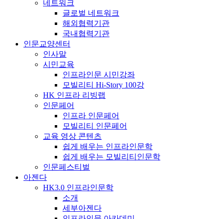
네트워크
글로벌 네트워크
해외협력기관
국내협력기관
인문교양센터
인사말
시민교육
인프라인문 시민강좌
모빌리티 Hi-Story 100강
HK 인프라 리빙랩
인문페어
인프라 인문페어
모빌리티 인문페어
교육 영상 콘텐츠
쉽게 배우는 인프라인문학
쉽게 배우는 모빌리티인문학
인문페스티벌
아젠다
HK3.0 인프라인문학
소개
세부아젠다
인프라인문 아카데미