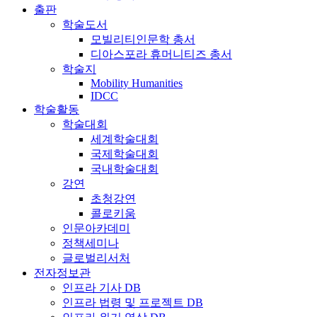
출판
학술도서
모빌리티인문학 총서
디아스포라 휴머니티즈 총서
학술지
Mobility Humanities
IDCC
학술활동
학술대회
세계학술대회
국제학술대회
국내학술대회
강연
초청강연
콜로키움
인문아카데미
정책세미나
글로벌리서처
전자정보관
인프라 기사 DB
인프라 법령 및 프로젝트 DB