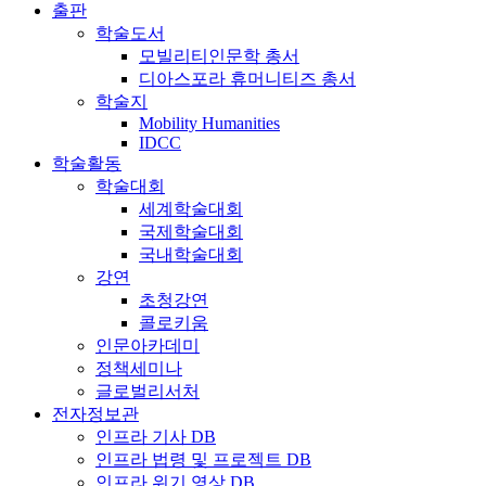
출판
학술도서
모빌리티인문학 총서
디아스포라 휴머니티즈 총서
학술지
Mobility Humanities
IDCC
학술활동
학술대회
세계학술대회
국제학술대회
국내학술대회
강연
초청강연
콜로키움
인문아카데미
정책세미나
글로벌리서처
전자정보관
인프라 기사 DB
인프라 법령 및 프로젝트 DB
인프라 위기 영상 DB