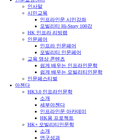
인사말
시민교육
인프라인문 시민강좌
모빌리티 Hi-Story 100강
HK 인프라 리빙랩
인문페어
인프라 인문페어
모빌리티 인문페어
교육 영상 콘텐츠
쉽게 배우는 인프라인문학
쉽게 배우는 모빌리티인문학
인문페스티벌
아젠다
HK3.0 인프라인문학
소개
세부아젠다
인프라인문 아카데미
HK움 프로젝트
HK+ 모빌리티인문학
소개
연구성과