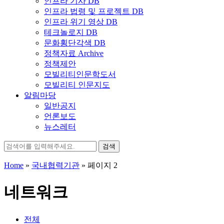
인프라 기사 DB
인프라 법령 및 프로젝트 DB
인프라 위기 영상 DB
테크놀로지 DB
문화횡단각색 DB
정책자료 Archive
정책제안
모빌리티인문학도서
모빌리티 인문지도
알림마당
일반공지
언론보도
뉴스레터
검
색:
Home
»
국내협력기관
»
페이지 2
네트워크
전체