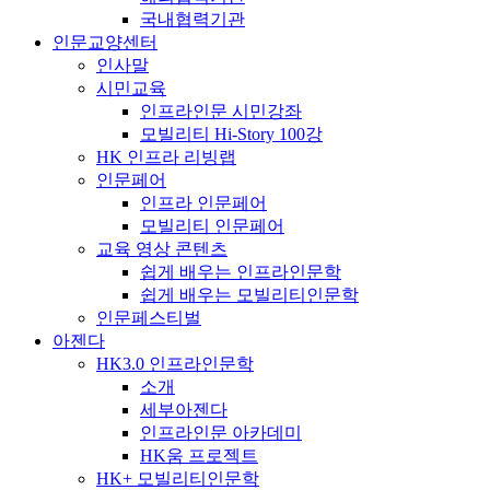
국내협력기관
인문교양센터
인사말
시민교육
인프라인문 시민강좌
모빌리티 Hi-Story 100강
HK 인프라 리빙랩
인문페어
인프라 인문페어
모빌리티 인문페어
교육 영상 콘텐츠
쉽게 배우는 인프라인문학
쉽게 배우는 모빌리티인문학
인문페스티벌
아젠다
HK3.0 인프라인문학
소개
세부아젠다
인프라인문 아카데미
HK움 프로젝트
HK+ 모빌리티인문학