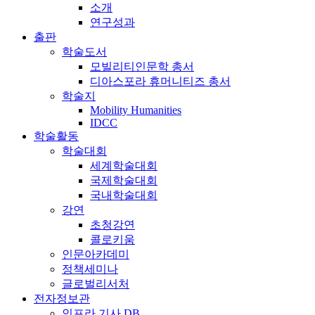
소개
연구성과
출판
학술도서
모빌리티인문학 총서
디아스포라 휴머니티즈 총서
학술지
Mobility Humanities
IDCC
학술활동
학술대회
세계학술대회
국제학술대회
국내학술대회
강연
초청강연
콜로키움
인문아카데미
정책세미나
글로벌리서처
전자정보관
인프라 기사 DB