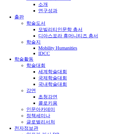
소개
연구성과
출판
학술도서
모빌리티인문학 총서
디아스포라 휴머니티즈 총서
학술지
Mobility Humanities
IDCC
학술활동
학술대회
세계학술대회
국제학술대회
국내학술대회
강연
초청강연
콜로키움
인문아카데미
정책세미나
글로벌리서처
전자정보관