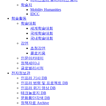
학술지
Mobility Humanities
IDCC
학술활동
학술대회
세계학술대회
국제학술대회
국내학술대회
강연
초청강연
콜로키움
인문아카데미
정책세미나
글로벌리서처
전자정보관
인프라 기사 DB
인프라 법령 및 프로젝트 DB
인프라 위기 영상 DB
테크놀로지 DB
문화횡단각색 DB
정책자료 Archive