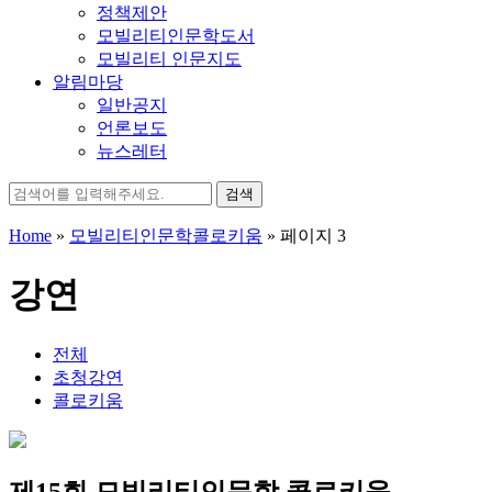
정책제안
모빌리티인문학도서
모빌리티 인문지도
알림마당
일반공지
언론보도
뉴스레터
검
색:
Home
»
모빌리티인문학콜로키움
»
페이지 3
강연
전체
초청강연
콜로키움
제15회 모빌리티인문학 콜로키움