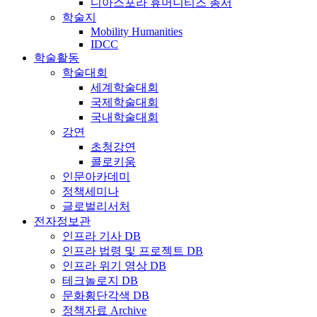
디아스포라 휴머니티즈 총서
학술지
Mobility Humanities
IDCC
학술활동
학술대회
세계학술대회
국제학술대회
국내학술대회
강연
초청강연
콜로키움
인문아카데미
정책세미나
글로벌리서처
전자정보관
인프라 기사 DB
인프라 법령 및 프로젝트 DB
인프라 위기 영상 DB
테크놀로지 DB
문화횡단각색 DB
정책자료 Archive