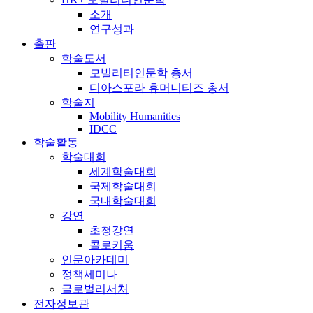
소개
연구성과
출판
학술도서
모빌리티인문학 총서
디아스포라 휴머니티즈 총서
학술지
Mobility Humanities
IDCC
학술활동
학술대회
세계학술대회
국제학술대회
국내학술대회
강연
초청강연
콜로키움
인문아카데미
정책세미나
글로벌리서처
전자정보관