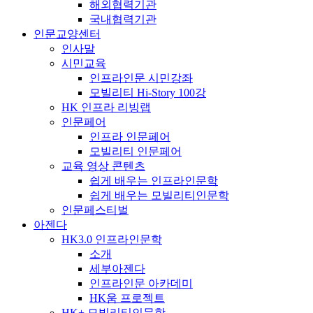
해외협력기관
국내협력기관
인문교양센터
인사말
시민교육
인프라인문 시민강좌
모빌리티 Hi-Story 100강
HK 인프라 리빙랩
인문페어
인프라 인문페어
모빌리티 인문페어
교육 영상 콘텐츠
쉽게 배우는 인프라인문학
쉽게 배우는 모빌리티인문학
인문페스티벌
아젠다
HK3.0 인프라인문학
소개
세부아젠다
인프라인문 아카데미
HK움 프로젝트
HK+ 모빌리티인문학