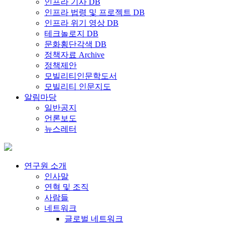
인프라 기사 DB
인프라 법령 및 프로젝트 DB
인프라 위기 영상 DB
테크놀로지 DB
문화횡단각색 DB
정책자료 Archive
정책제안
모빌리티인문학도서
모빌리티 인문지도
알림마당
일반공지
언론보도
뉴스레터
연구원 소개
인사말
연혁 및 조직
사람들
네트워크
글로벌 네트워크