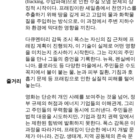
(fracking, 수압파쇄)으로 인한 수질 오염 문제의 상
징적 시작이다. 프래킹이란 셰일층에서 천연가스를
추출하기 위해 땅을 깊게 파고 고압의 물과 화학물
질을 주입하는 방식으로, 이 과정에서 주변 지하수
와 환경에 막대한 영향을 끼친다.
다큐멘터리 감독 조시 폭스는 자신의 집 근처에 프
래킹 계획이 진행되자, 이 기술이 실제로 어떤 영향
을 미치는지 조사하기 시작한다. 그는 각지의 주민
들을 만나 그들의 증언을 기록한다. 뉴욕, 펜실베이
니아, 콜로라도 등 다양한 마을에서, 주민들은 수도
꼭지에서 불이 붙는 물, 눈과 피부 질환, 기침과 호
흡기 문제 등 프래킹으로 인한 실질적 피해를 털어
줄거리
놓는다.
영화는 단순히 개인 사례를 보여주는 것을 넘어, 정
부 규제의 허점과 에너지 기업들의 이해관계, 그리
고 주민들의 무력함을 동시에 드러낸다. 주민들은
법적 대응을 시도하지만, 기업과 정치 권력 앞에서
는 제한된 힘밖에 발휘하지 못한다. 폭스 감독은 이
과정을 따라가며, 프래킹이 단순한 에너지 개발 문
제가 아니라, 건강, 생태계, 지역 공동체의 존속 문