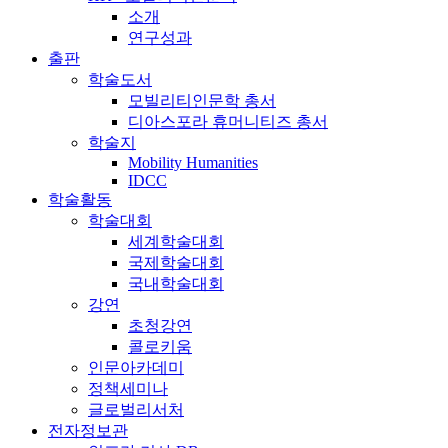
소개
연구성과
출판
학술도서
모빌리티인문학 총서
디아스포라 휴머니티즈 총서
학술지
Mobility Humanities
IDCC
학술활동
학술대회
세계학술대회
국제학술대회
국내학술대회
강연
초청강연
콜로키움
인문아카데미
정책세미나
글로벌리서처
전자정보관