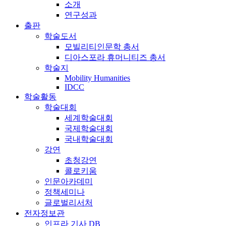
소개
연구성과
출판
학술도서
모빌리티인문학 총서
디아스포라 휴머니티즈 총서
학술지
Mobility Humanities
IDCC
학술활동
학술대회
세계학술대회
국제학술대회
국내학술대회
강연
초청강연
콜로키움
인문아카데미
정책세미나
글로벌리서처
전자정보관
인프라 기사 DB