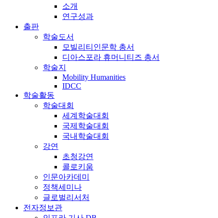
소개
연구성과
출판
학술도서
모빌리티인문학 총서
디아스포라 휴머니티즈 총서
학술지
Mobility Humanities
IDCC
학술활동
학술대회
세계학술대회
국제학술대회
국내학술대회
강연
초청강연
콜로키움
인문아카데미
정책세미나
글로벌리서처
전자정보관
인프라 기사 DB