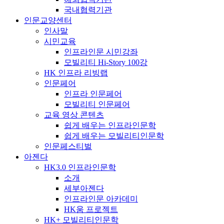
국내협력기관
인문교양센터
인사말
시민교육
인프라인문 시민강좌
모빌리티 Hi-Story 100강
HK 인프라 리빙랩
인문페어
인프라 인문페어
모빌리티 인문페어
교육 영상 콘텐츠
쉽게 배우는 인프라인문학
쉽게 배우는 모빌리티인문학
인문페스티벌
아젠다
HK3.0 인프라인문학
소개
세부아젠다
인프라인문 아카데미
HK움 프로젝트
HK+ 모빌리티인문학