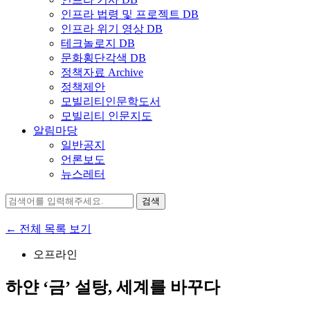
인프라 법령 및 프로젝트 DB
인프라 위기 영상 DB
테크놀로지 DB
문화횡단각색 DB
정책자료 Archive
정책제안
모빌리티인문학도서
모빌리티 인문지도
알림마당
일반공지
언론보도
뉴스레터
검
색:
← 전체 목록 보기
오프라인
하얀 ‘금’ 설탕, 세계를 바꾸다