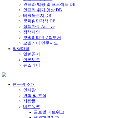
인프라 법령 및 프로젝트 DB
인프라 위기 영상 DB
테크놀로지 DB
문화횡단각색 DB
정책자료 Archive
정책제안
모빌리티인문학도서
모빌리티 인문지도
알림마당
일반공지
언론보도
뉴스레터
연구원 소개
인사말
연혁 및 조직
사람들
네트워크
글로벌 네트워크
해외협력기관