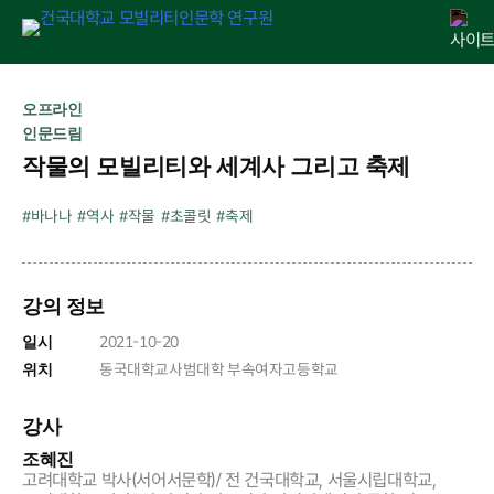
Skip
연구원 소개
인문교양센터
아젠다
출판
학술활동
전자정보관
알림마당
to
오프라인
content
인문드림
작물의 모빌리티와 세계사 그리고 축제
바나나
역사
작물
초콜릿
축제
강의 정보
2021-10-20
일시
동국대학교사범대학 부속여자고등학교
위치
강사
조혜진
고려대학교 박사(서어서문학)/ 전 건국대학교, 서울시립대학교,