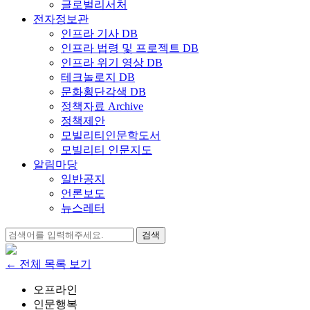
글로벌리서처
전자정보관
인프라 기사 DB
인프라 법령 및 프로젝트 DB
인프라 위기 영상 DB
테크놀로지 DB
문화횡단각색 DB
정책자료 Archive
정책제안
모빌리티인문학도서
모빌리티 인문지도
알림마당
일반공지
언론보도
뉴스레터
검
색:
← 전체 목록 보기
오프라인
인문행복