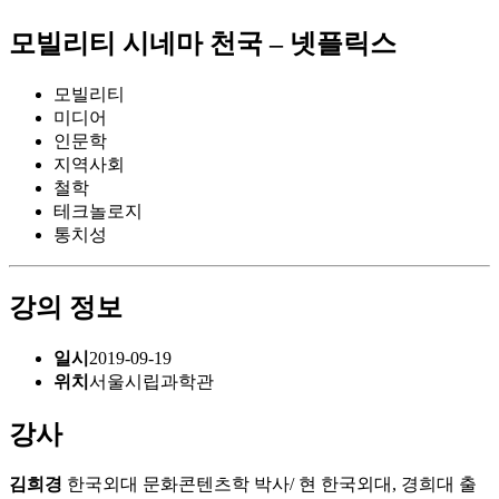
모빌리티 시네마 천국 – 넷플릭스
모빌리티
미디어
인문학
지역사회
철학
테크놀로지
통치성
강의 정보
일시
2019-09-19
위치
서울시립과학관
강사
김희경
한국외대 문화콘텐츠학 박사/ 현 한국외대, 경희대 출