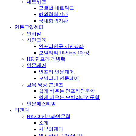
네트워크
글로벌 네트워크
해외협력기관
국내협력기관
인문교양센터
인사말
시민교육
인프라인문 시민강좌
모빌리티 Hi-Story 100강
HK 인프라 리빙랩
인문페어
인프라 인문페어
모빌리티 인문페어
교육 영상 콘텐츠
쉽게 배우는 인프라인문학
쉽게 배우는 모빌리티인문학
인문페스티벌
아젠다
HK3.0 인프라인문학
소개
세부아젠다
인프라인문 아카데미