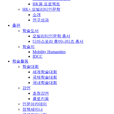
HK움 프로젝트
HK+ 모빌리티인문학
소개
연구성과
출판
학술도서
모빌리티인문학 총서
디아스포라 휴머니티즈 총서
학술지
Mobility Humanities
IDCC
학술활동
학술대회
세계학술대회
국제학술대회
국내학술대회
강연
초청강연
콜로키움
인문아카데미
정책세미나