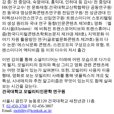
강 중/ 전 중앙대, 숙명여대, 홍익대, 인하대 등 강사/ 전 중앙대
HK연구교수/ 전 문화재청.건국대학교산학협력단 공동연구원/
전 동국대 영상문화콘텐츠연구원 전임연구원/ 전 성균관대 인
터렉션사이언스연구소 선임연구원/ 트랜스미디어 스토리텔링
의 생성 원리와 국내 연구 동향(인문콘텐츠 제50호), 영화 〈엘
리시움(Elysium)〉에 비춰진 트랜스포머티브와 트랜스휴머니
즘(한국디지털콘텐츠학회논문지 제19권 제8호), 지역문화 이
야기 자원 활용방안 연구(글로벌문화콘텐츠 제29호) 등의 다
수 논문/ 에스닉문화 콘텐츠, 스핀오프의 구성요소와 유형, 트
랜스미디어 액티비즘 등 이외 다수의 저서 출간
이번 강의를 통해 소셜미디어는 미래에 어떤 모습으로 다가오
게 될지, 모빌리티의 정의와 특성 그리고 영화 관련 콘텐츠에
는 어떤 것들이 있는가 살펴본다. 또한, 모빌리티 사용자 이용
행태, 영화로 보는 모빌리티 사례를 통해 넷플릭스의 개요 및
특성, 시네매치와 추천 알고리즘은 무엇이 있는지도 함께 살펴
보는 시간을 갖는다.
건국대학교 모빌리티인문학 연구원
서울시 광진구 능동로120 건국대학교 새천년관 11층
T.
02-450-3768
F. 02-456-3807
Email.
mobility@konkuk.ac.kr