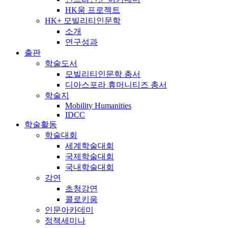
HK움 프로젝트
HK+ 모빌리티인문학
소개
연구성과
출판
학술도서
모빌리티인문학 총서
디아스포라 휴머니티즈 총서
학술지
Mobility Humanities
IDCC
학술활동
학술대회
세계학술대회
국제학술대회
국내학술대회
강연
초청강연
콜로키움
인문아카데미
정책세미나