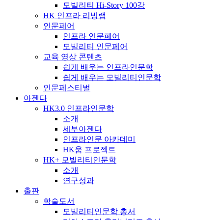
모빌리티 Hi-Story 100강
HK 인프라 리빙랩
인문페어
인프라 인문페어
모빌리티 인문페어
교육 영상 콘텐츠
쉽게 배우는 인프라인문학
쉽게 배우는 모빌리티인문학
인문페스티벌
아젠다
HK3.0 인프라인문학
소개
세부아젠다
인프라인문 아카데미
HK움 프로젝트
HK+ 모빌리티인문학
소개
연구성과
출판
학술도서
모빌리티인문학 총서