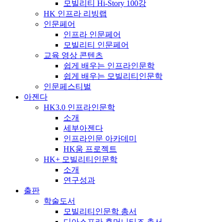
모빌리티 Hi-Story 100강
HK 인프라 리빙랩
인문페어
인프라 인문페어
모빌리티 인문페어
교육 영상 콘텐츠
쉽게 배우는 인프라인문학
쉽게 배우는 모빌리티인문학
인문페스티벌
아젠다
HK3.0 인프라인문학
소개
세부아젠다
인프라인문 아카데미
HK움 프로젝트
HK+ 모빌리티인문학
소개
연구성과
출판
학술도서
모빌리티인문학 총서
디아스포라 휴머니티즈 총서