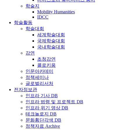
학술지
Mobility Humanities
IDCC
학술활동
학술대회
세계학술대회
국제학술대회
국내학술대회
강연
초청강연
콜로키움
인문아카데미
정책세미나
글로벌리서처
전자정보관
인프라 기사 DB
인프라 법령 및 프로젝트 DB
인프라 위기 영상 DB
테크놀로지 DB
문화횡단각색 DB
정책자료 Archive