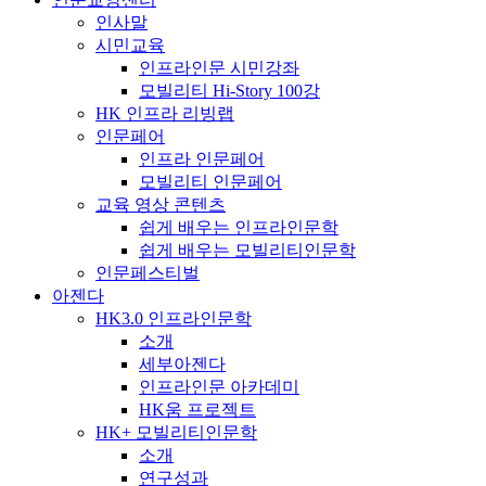
인사말
시민교육
인프라인문 시민강좌
모빌리티 Hi-Story 100강
HK 인프라 리빙랩
인문페어
인프라 인문페어
모빌리티 인문페어
교육 영상 콘텐츠
쉽게 배우는 인프라인문학
쉽게 배우는 모빌리티인문학
인문페스티벌
아젠다
HK3.0 인프라인문학
소개
세부아젠다
인프라인문 아카데미
HK움 프로젝트
HK+ 모빌리티인문학
소개
연구성과