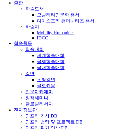
출판
학술도서
모빌리티인문학 총서
디아스포라 휴머니티즈 총서
학술지
Mobility Humanities
IDCC
학술활동
학술대회
세계학술대회
국제학술대회
국내학술대회
강연
초청강연
콜로키움
인문아카데미
정책세미나
글로벌리서처
전자정보관
인프라 기사 DB
인프라 법령 및 프로젝트 DB
인프라 위기 영상 DB