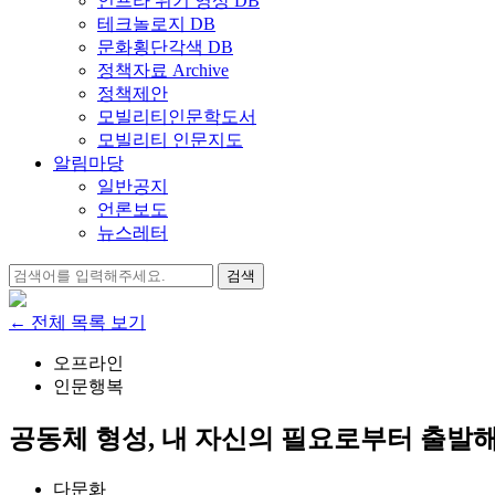
인프라 위기 영상 DB
테크놀로지 DB
문화횡단각색 DB
정책자료 Archive
정책제안
모빌리티인문학도서
모빌리티 인문지도
알림마당
일반공지
언론보도
뉴스레터
검
색:
← 전체 목록 보기
오프라인
인문행복
공동체 형성, 내 자신의 필요로부터 출발
다문화