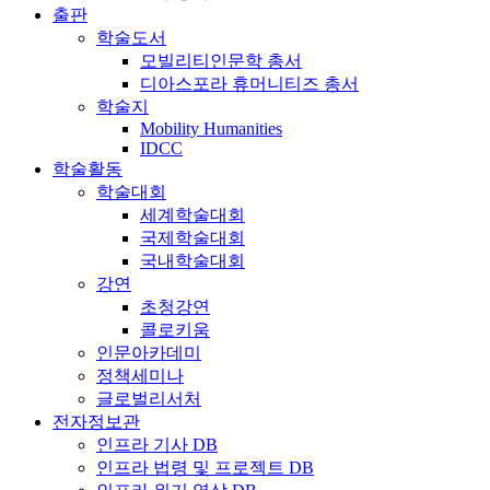
출판
학술도서
모빌리티인문학 총서
디아스포라 휴머니티즈 총서
학술지
Mobility Humanities
IDCC
학술활동
학술대회
세계학술대회
국제학술대회
국내학술대회
강연
초청강연
콜로키움
인문아카데미
정책세미나
글로벌리서처
전자정보관
인프라 기사 DB
인프라 법령 및 프로젝트 DB