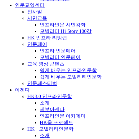
인문교양센터
인사말
시민교육
인프라인문 시민강좌
모빌리티 Hi-Story 100강
HK 인프라 리빙랩
인문페어
인프라 인문페어
모빌리티 인문페어
교육 영상 콘텐츠
쉽게 배우는 인프라인문학
쉽게 배우는 모빌리티인문학
인문페스티벌
아젠다
HK3.0 인프라인문학
소개
세부아젠다
인프라인문 아카데미
HK움 프로젝트
HK+ 모빌리티인문학
소개