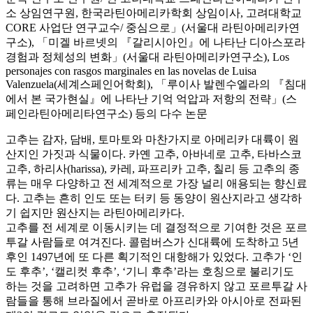
소 상임연구원, 한국라틴아메리카학회 상임이사, 고려대학교
CORE 사업단 연구교수/ 중심으로」(서울대 라틴아메리카연
구소), 「미겔 바르넷의 『갈리시아인』에 나타난 디아스포라
경험과 정체성의 변화」(서울대 라틴아메리카연구소), Los
personajes con rasgos marginales en las novelas de Luisa
Valenzuela(세계스페인어학회), 「루이사 발렌수엘라의 『침대
에서 본 국가현실』에 나타난 기억 억압과 저항의 전략」(스
페인라틴아메리타연구소) 등의 다수 논문
고추는 감자, 담배, 토마토와 마찬가지로 아메리카 대륙이 원
산지인 가짓과 식물이다. 카옌 고추, 아바네로 고추, 타바스코
고추, 하리사(harissa), 카레, 파프리카 고추, 칠리 등 고추의 종
류는 매우 다양하고 전 세계적으로 가장 널리 애용되는 향신료
다. 고추는 흔히 인도 또는 터키 등 동양이 원산지라고 생각하
기 쉽지만 원산지는 라틴아메리카다.
고추를 전 세계로 이동시키는 데 결정적으로 기여한 것은 포르
투갈 사람들로 여겨진다. 콜럼버스가 신대륙에 도착하고 5년
후인 1497년에 또 다른 획기적인 대항해가 있었다. 고추가 ‘인
도 후추’, ‘캘리컷 후추’, ‘기니 후추’라는 호칭으로 불리기도
하는 것을 고려하면 고추가 유럽을 경유하지 않고 포르투갈 사
람들을 통해 브라질에서 곧바로 아프리카와 아시아로 전파된