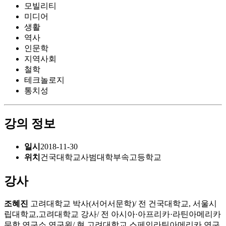
모빌리티
미디어
생활
역사
인문학
지역사회
철학
테크놀로지
통치성
강의 정보
일시
2018-11-30
위치
건국대학교사범대학부속고등학교
강사
조혜진
고려대학교 박사(서어서문학)/ 전 건국대학교, 서울시
립대학교,고려대학교 강사/ 전 아시아·아프리카·라틴아메리카
문학 연구소 연구원/ 현 고려대학교 스페인라틴아메리카 연구