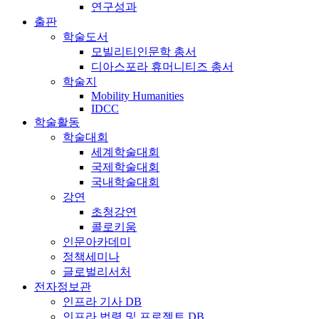
연구성과
출판
학술도서
모빌리티인문학 총서
디아스포라 휴머니티즈 총서
학술지
Mobility Humanities
IDCC
학술활동
학술대회
세계학술대회
국제학술대회
국내학술대회
강연
초청강연
콜로키움
인문아카데미
정책세미나
글로벌리서처
전자정보관
인프라 기사 DB
인프라 법령 및 프로젝트 DB