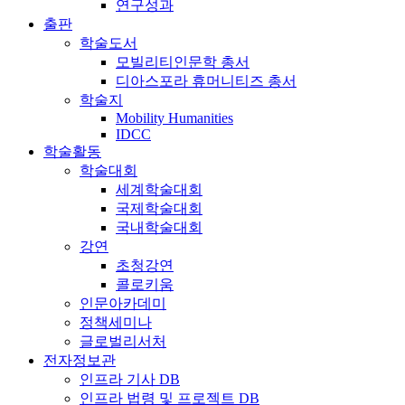
연구성과
출판
학술도서
모빌리티인문학 총서
디아스포라 휴머니티즈 총서
학술지
Mobility Humanities
IDCC
학술활동
학술대회
세계학술대회
국제학술대회
국내학술대회
강연
초청강연
콜로키움
인문아카데미
정책세미나
글로벌리서처
전자정보관
인프라 기사 DB
인프라 법령 및 프로젝트 DB