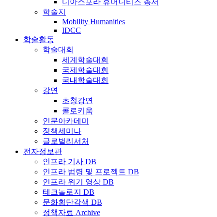
디아스포라 휴머니티즈 총서
학술지
Mobility Humanities
IDCC
학술활동
학술대회
세계학술대회
국제학술대회
국내학술대회
강연
초청강연
콜로키움
인문아카데미
정책세미나
글로벌리서처
전자정보관
인프라 기사 DB
인프라 법령 및 프로젝트 DB
인프라 위기 영상 DB
테크놀로지 DB
문화횡단각색 DB
정책자료 Archive