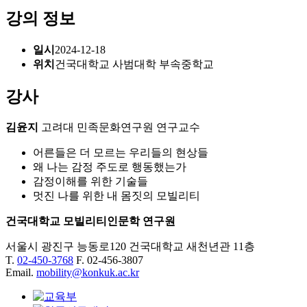
강의 정보
일시
2024-12-18
위치
건국대학교 사범대학 부속중학교
강사
김윤지
고려대 민족문화연구원 연구교수
어른들은 더 모르는 우리들의 현상들
왜 나는 감정 주도로 행동했는가
감정이해를 위한 기술들
멋진 나를 위한 내 몸짓의 모빌리티
건국대학교 모빌리티인문학 연구원
서울시 광진구 능동로120 건국대학교 새천년관 11층
T.
02-450-3768
F. 02-456-3807
Email.
mobility@konkuk.ac.kr