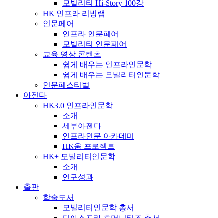
모빌리티 Hi-Story 100강
HK 인프라 리빙랩
인문페어
인프라 인문페어
모빌리티 인문페어
교육 영상 콘텐츠
쉽게 배우는 인프라인문학
쉽게 배우는 모빌리티인문학
인문페스티벌
아젠다
HK3.0 인프라인문학
소개
세부아젠다
인프라인문 아카데미
HK움 프로젝트
HK+ 모빌리티인문학
소개
연구성과
출판
학술도서
모빌리티인문학 총서
디아스포라 휴머니티즈 총서