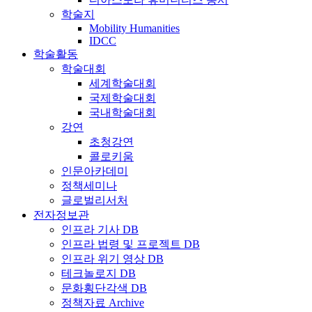
학술지
Mobility Humanities
IDCC
학술활동
학술대회
세계학술대회
국제학술대회
국내학술대회
강연
초청강연
콜로키움
인문아카데미
정책세미나
글로벌리서처
전자정보관
인프라 기사 DB
인프라 법령 및 프로젝트 DB
인프라 위기 영상 DB
테크놀로지 DB
문화횡단각색 DB
정책자료 Archive