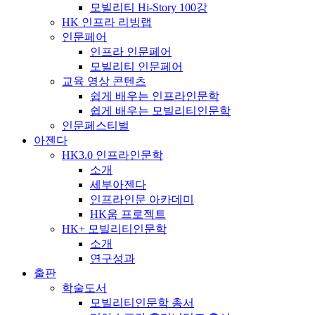
모빌리티 Hi-Story 100강
HK 인프라 리빙랩
인문페어
인프라 인문페어
모빌리티 인문페어
교육 영상 콘텐츠
쉽게 배우는 인프라인문학
쉽게 배우는 모빌리티인문학
인문페스티벌
아젠다
HK3.0 인프라인문학
소개
세부아젠다
인프라인문 아카데미
HK움 프로젝트
HK+ 모빌리티인문학
소개
연구성과
출판
학술도서
모빌리티인문학 총서