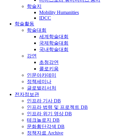
학술지
Mobility Humanities
IDCC
학술활동
학술대회
세계학술대회
국제학술대회
국내학술대회
강연
초청강연
콜로키움
인문아카데미
정책세미나
글로벌리서처
전자정보관
인프라 기사 DB
인프라 법령 및 프로젝트 DB
인프라 위기 영상 DB
테크놀로지 DB
문화횡단각색 DB
정책자료 Archive