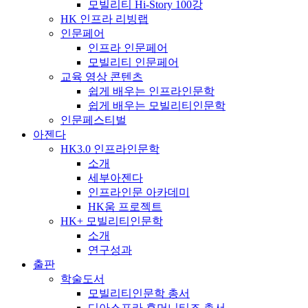
모빌리티 Hi-Story 100강
HK 인프라 리빙랩
인문페어
인프라 인문페어
모빌리티 인문페어
교육 영상 콘텐츠
쉽게 배우는 인프라인문학
쉽게 배우는 모빌리티인문학
인문페스티벌
아젠다
HK3.0 인프라인문학
소개
세부아젠다
인프라인문 아카데미
HK움 프로젝트
HK+ 모빌리티인문학
소개
연구성과
출판
학술도서
모빌리티인문학 총서
디아스포라 휴머니티즈 총서