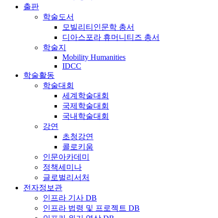
출판
학술도서
모빌리티인문학 총서
디아스포라 휴머니티즈 총서
학술지
Mobility Humanities
IDCC
학술활동
학술대회
세계학술대회
국제학술대회
국내학술대회
강연
초청강연
콜로키움
인문아카데미
정책세미나
글로벌리서처
전자정보관
인프라 기사 DB
인프라 법령 및 프로젝트 DB