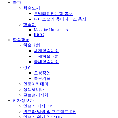
출판
학술도서
모빌리티인문학 총서
디아스포라 휴머니티즈 총서
학술지
Mobility Humanities
IDCC
학술활동
학술대회
세계학술대회
국제학술대회
국내학술대회
강연
초청강연
콜로키움
인문아카데미
정책세미나
글로벌리서처
전자정보관
인프라 기사 DB
인프라 법령 및 프로젝트 DB
인프라 위기 영상 DB