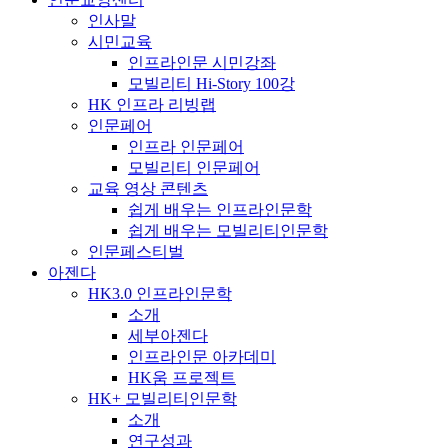
인사말
시민교육
인프라인문 시민강좌
모빌리티 Hi-Story 100강
HK 인프라 리빙랩
인문페어
인프라 인문페어
모빌리티 인문페어
교육 영상 콘텐츠
쉽게 배우는 인프라인문학
쉽게 배우는 모빌리티인문학
인문페스티벌
아젠다
HK3.0 인프라인문학
소개
세부아젠다
인프라인문 아카데미
HK움 프로젝트
HK+ 모빌리티인문학
소개
연구성과