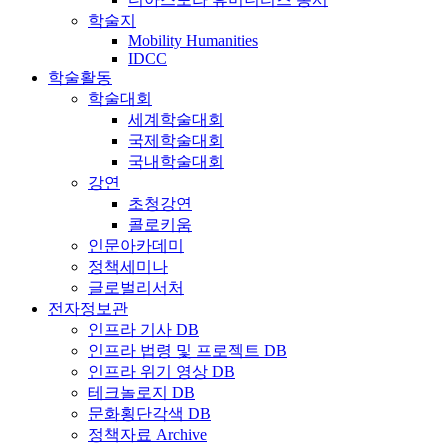
학술지
Mobility Humanities
IDCC
학술활동
학술대회
세계학술대회
국제학술대회
국내학술대회
강연
초청강연
콜로키움
인문아카데미
정책세미나
글로벌리서처
전자정보관
인프라 기사 DB
인프라 법령 및 프로젝트 DB
인프라 위기 영상 DB
테크놀로지 DB
문화횡단각색 DB
정책자료 Archive