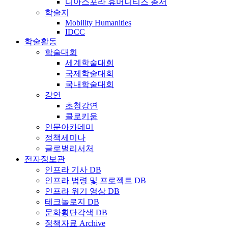
디아스포라 휴머니티즈 총서
학술지
Mobility Humanities
IDCC
학술활동
학술대회
세계학술대회
국제학술대회
국내학술대회
강연
초청강연
콜로키움
인문아카데미
정책세미나
글로벌리서처
전자정보관
인프라 기사 DB
인프라 법령 및 프로젝트 DB
인프라 위기 영상 DB
테크놀로지 DB
문화횡단각색 DB
정책자료 Archive