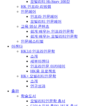
모빌리티 Hi-Story 100강
HK 인프라 리빙랩
인문페어
인프라 인문페어
모빌리티 인문페어
교육 영상 콘텐츠
쉽게 배우는 인프라인문학
쉽게 배우는 모빌리티인문학
인문페스티벌
아젠다
HK3.0 인프라인문학
소개
세부아젠다
인프라인문 아카데미
HK움 프로젝트
HK+ 모빌리티인문학
소개
연구성과
출판
학술도서
모빌리티인문학 총서
디아스포라 휴머니티즈 총서