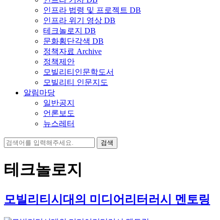
인프라 법령 및 프로젝트 DB
인프라 위기 영상 DB
테크놀로지 DB
문화횡단각색 DB
정책자료 Archive
정책제안
모빌리티인문학도서
모빌리티 인문지도
알림마당
일반공지
언론보도
뉴스레터
검
색:
테크놀로지
모빌리티시대의 미디어리터러시 멘토링