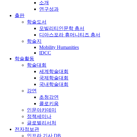
소개
연구성과
출판
학술도서
모빌리티인문학 총서
디아스포라 휴머니티즈 총서
학술지
Mobility Humanities
IDCC
학술활동
학술대회
세계학술대회
국제학술대회
국내학술대회
강연
초청강연
콜로키움
인문아카데미
정책세미나
글로벌리서처
전자정보관
인프라 기사 DB