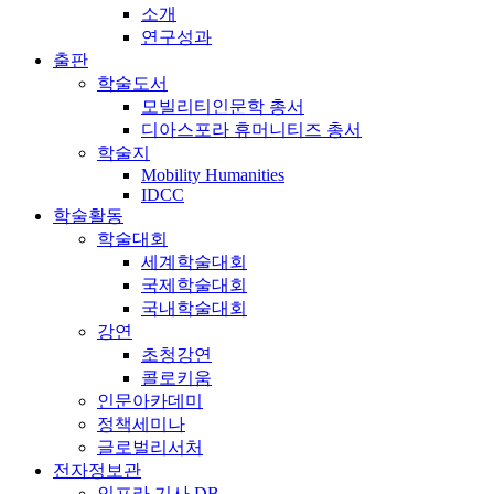
소개
연구성과
출판
학술도서
모빌리티인문학 총서
디아스포라 휴머니티즈 총서
학술지
Mobility Humanities
IDCC
학술활동
학술대회
세계학술대회
국제학술대회
국내학술대회
강연
초청강연
콜로키움
인문아카데미
정책세미나
글로벌리서처
전자정보관
인프라 기사 DB