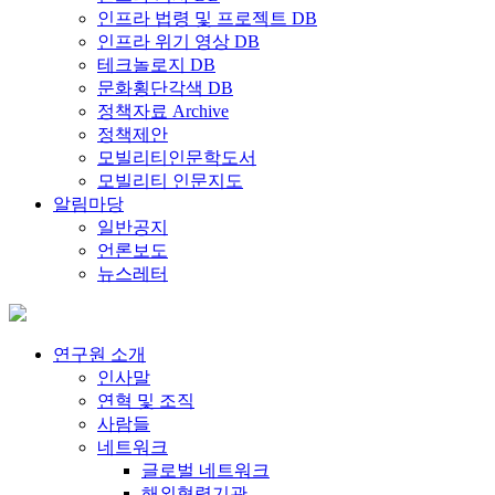
인프라 법령 및 프로젝트 DB
인프라 위기 영상 DB
테크놀로지 DB
문화횡단각색 DB
정책자료 Archive
정책제안
모빌리티인문학도서
모빌리티 인문지도
알림마당
일반공지
언론보도
뉴스레터
연구원 소개
인사말
연혁 및 조직
사람들
네트워크
글로벌 네트워크
해외협력기관