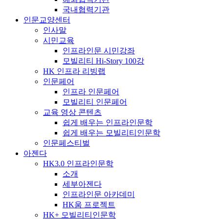
국내협력기관
인문교양센터
인사말
시민교육
인프라인문 시민강좌
모빌리티 Hi-Story 100강
HK 인프라 리빙랩
인문페어
인프라 인문페어
모빌리티 인문페어
교육 영상 콘텐츠
쉽게 배우는 인프라인문학
쉽게 배우는 모빌리티인문학
인문페스티벌
아젠다
HK3.0 인프라인문학
소개
세부아젠다
인프라인문 아카데미
HK움 프로젝트
HK+ 모빌리티인문학