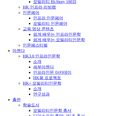
모빌리티 Hi-Story 100강
HK 인프라 리빙랩
인문페어
인프라 인문페어
모빌리티 인문페어
교육 영상 콘텐츠
쉽게 배우는 인프라인문학
쉽게 배우는 모빌리티인문학
인문페스티벌
아젠다
HK3.0 인프라인문학
소개
세부아젠다
인프라인문 아카데미
HK움 프로젝트
HK+ 모빌리티인문학
소개
연구성과
출판
학술도서
모빌리티인문학 총서
디아스포라 휴머니티즈 총서