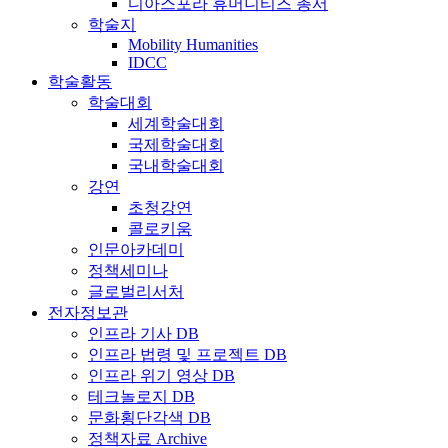
디아스포라 휴머니티즈 총서
학술지
Mobility Humanities
IDCC
학술활동
학술대회
세계학술대회
국제학술대회
국내학술대회
강연
초청강연
콜로키움
인문아카데미
정책세미나
글로벌리서처
전자정보관
인프라 기사 DB
인프라 법령 및 프로젝트 DB
인프라 위기 영상 DB
테크놀로지 DB
문화횡단각색 DB
정책자료 Archive