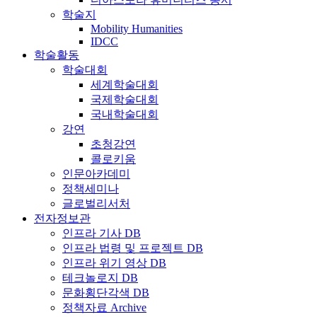
학술지
Mobility Humanities
IDCC
학술활동
학술대회
세계학술대회
국제학술대회
국내학술대회
강연
초청강연
콜로키움
인문아카데미
정책세미나
글로벌리서처
전자정보관
인프라 기사 DB
인프라 법령 및 프로젝트 DB
인프라 위기 영상 DB
테크놀로지 DB
문화횡단각색 DB
정책자료 Archive