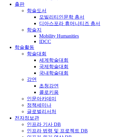
출판
학술도서
모빌리티인문학 총서
디아스포라 휴머니티즈 총서
학술지
Mobility Humanities
IDCC
학술활동
학술대회
세계학술대회
국제학술대회
국내학술대회
강연
초청강연
콜로키움
인문아카데미
정책세미나
글로벌리서처
전자정보관
인프라 기사 DB
인프라 법령 및 프로젝트 DB