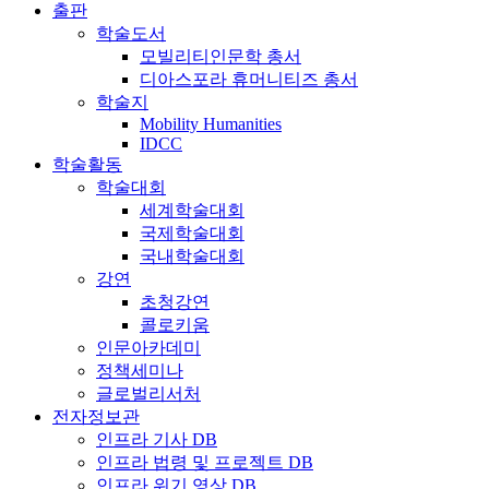
출판
학술도서
모빌리티인문학 총서
디아스포라 휴머니티즈 총서
학술지
Mobility Humanities
IDCC
학술활동
학술대회
세계학술대회
국제학술대회
국내학술대회
강연
초청강연
콜로키움
인문아카데미
정책세미나
글로벌리서처
전자정보관
인프라 기사 DB
인프라 법령 및 프로젝트 DB
인프라 위기 영상 DB