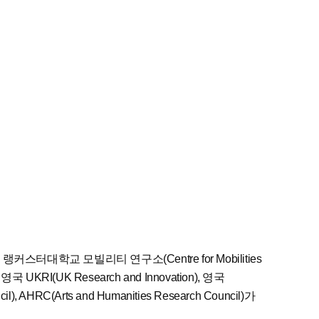
스터대학교 모빌리티 연구소(Centre for Mobilities
RI(UK Research and Innovation), 영국
il), AHRC(Arts and Humanities Research Council)가