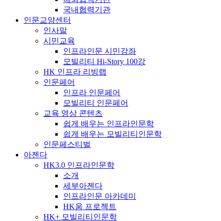
국내협력기관
인문교양센터
인사말
시민교육
인프라인문 시민강좌
모빌리티 Hi-Story 100강
HK 인프라 리빙랩
인문페어
인프라 인문페어
모빌리티 인문페어
교육 영상 콘텐츠
쉽게 배우는 인프라인문학
쉽게 배우는 모빌리티인문학
인문페스티벌
아젠다
HK3.0 인프라인문학
소개
세부아젠다
인프라인문 아카데미
HK움 프로젝트
HK+ 모빌리티인문학