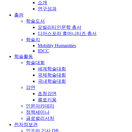
소개
연구성과
출판
학술도서
모빌리티인문학 총서
디아스포라 휴머니티즈 총서
학술지
Mobility Humanities
IDCC
학술활동
학술대회
세계학술대회
국제학술대회
국내학술대회
강연
초청강연
콜로키움
인문아카데미
정책세미나
글로벌리서처
전자정보관
인프라 기사 DB