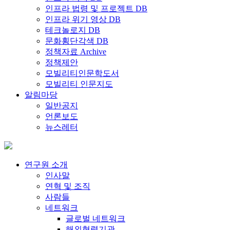
인프라 법령 및 프로젝트 DB
인프라 위기 영상 DB
테크놀로지 DB
문화횡단각색 DB
정책자료 Archive
정책제안
모빌리티인문학도서
모빌리티 인문지도
알림마당
일반공지
언론보도
뉴스레터
연구원 소개
인사말
연혁 및 조직
사람들
네트워크
글로벌 네트워크
해외협력기관