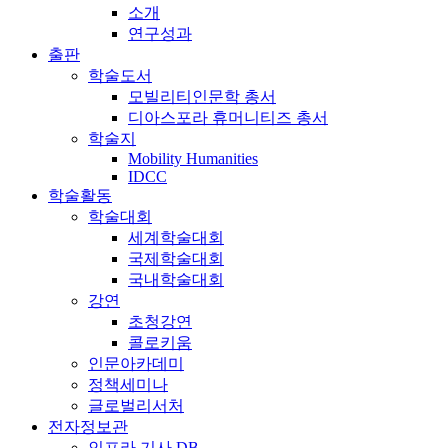
소개
연구성과
출판
학술도서
모빌리티인문학 총서
디아스포라 휴머니티즈 총서
학술지
Mobility Humanities
IDCC
학술활동
학술대회
세계학술대회
국제학술대회
국내학술대회
강연
초청강연
콜로키움
인문아카데미
정책세미나
글로벌리서처
전자정보관
인프라 기사 DB