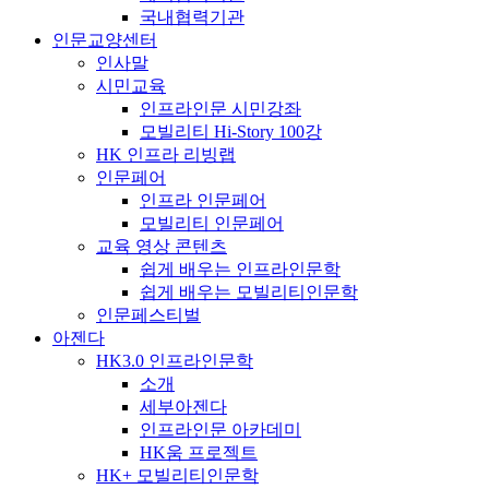
국내협력기관
인문교양센터
인사말
시민교육
인프라인문 시민강좌
모빌리티 Hi-Story 100강
HK 인프라 리빙랩
인문페어
인프라 인문페어
모빌리티 인문페어
교육 영상 콘텐츠
쉽게 배우는 인프라인문학
쉽게 배우는 모빌리티인문학
인문페스티벌
아젠다
HK3.0 인프라인문학
소개
세부아젠다
인프라인문 아카데미
HK움 프로젝트
HK+ 모빌리티인문학