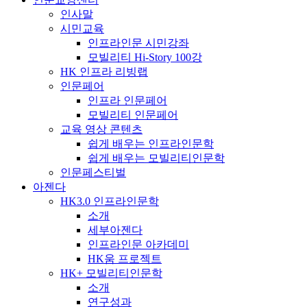
인사말
시민교육
인프라인문 시민강좌
모빌리티 Hi-Story 100강
HK 인프라 리빙랩
인문페어
인프라 인문페어
모빌리티 인문페어
교육 영상 콘텐츠
쉽게 배우는 인프라인문학
쉽게 배우는 모빌리티인문학
인문페스티벌
아젠다
HK3.0 인프라인문학
소개
세부아젠다
인프라인문 아카데미
HK움 프로젝트
HK+ 모빌리티인문학
소개
연구성과