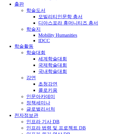
출판
학술도서
모빌리티인문학 총서
디아스포라 휴머니티즈 총서
학술지
Mobility Humanities
IDCC
학술활동
학술대회
세계학술대회
국제학술대회
국내학술대회
강연
초청강연
콜로키움
인문아카데미
정책세미나
글로벌리서처
전자정보관
인프라 기사 DB
인프라 법령 및 프로젝트 DB