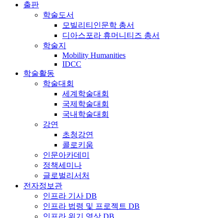
출판
학술도서
모빌리티인문학 총서
디아스포라 휴머니티즈 총서
학술지
Mobility Humanities
IDCC
학술활동
학술대회
세계학술대회
국제학술대회
국내학술대회
강연
초청강연
콜로키움
인문아카데미
정책세미나
글로벌리서처
전자정보관
인프라 기사 DB
인프라 법령 및 프로젝트 DB
인프라 위기 영상 DB