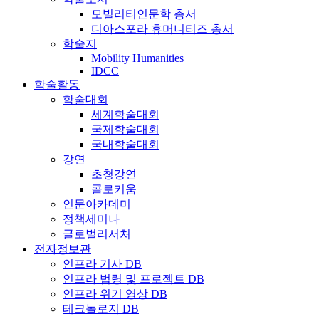
모빌리티인문학 총서
디아스포라 휴머니티즈 총서
학술지
Mobility Humanities
IDCC
학술활동
학술대회
세계학술대회
국제학술대회
국내학술대회
강연
초청강연
콜로키움
인문아카데미
정책세미나
글로벌리서처
전자정보관
인프라 기사 DB
인프라 법령 및 프로젝트 DB
인프라 위기 영상 DB
테크놀로지 DB