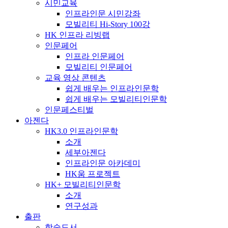
시민교육
인프라인문 시민강좌
모빌리티 Hi-Story 100강
HK 인프라 리빙랩
인문페어
인프라 인문페어
모빌리티 인문페어
교육 영상 콘텐츠
쉽게 배우는 인프라인문학
쉽게 배우는 모빌리티인문학
인문페스티벌
아젠다
HK3.0 인프라인문학
소개
세부아젠다
인프라인문 아카데미
HK움 프로젝트
HK+ 모빌리티인문학
소개
연구성과
출판
학술도서