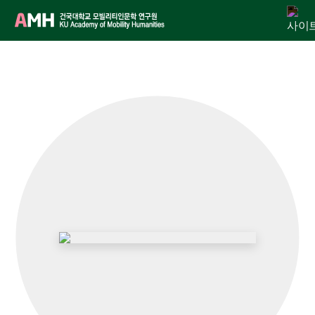
Skip
연구원 소개
인문교양센터
아젠다
출판
학술활동
전자정보관
알림마당
to
content