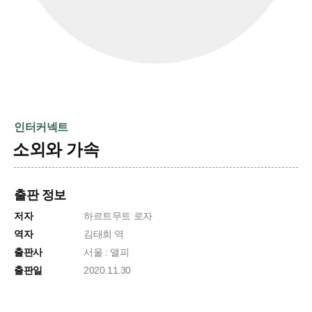
인터커넥트
소외와 가속
출판 정보
저자
하르트무트 로자
역자
김태희 역
출판사
서울 : 앨피
출판일
2020.11.30