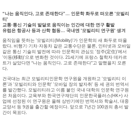
“나는 움직인다, 고로 존재한다”… 인문학 화두로 떠오른 '모빌리
티'
교통·통신 기술의 발달로 움직이는 인간에 대한 연구 활발
유럽은 항공사 등과 산학 협동… 국내엔 '모빌리티 연구원' 생겨
움직임을 뜻하는 '모빌리티(Mobility)'가 인문학의 새 화두로 떠올
랐다. 비행기·기차·자동차 같은 교통수단은 물론, 인터넷과 모바일
같은 통신 기술의 발전에 따라 인문학의 관심도 '정주(定住)'에서
'이동(移動)'으로 변화한 것이다. 21세기에 프랑스 철학자 데카르
트가 살았다면 “나는 움직인다. 고로 존재한다”고 말했을지 모른
다.
건국대는 최근 모빌리티인문학 연구원을 개원하고 '모빌리티 이
론'과 '모빌리티와 인문학' '모바일 장의 발자취' 등 세 권의 번역서
를 발간했다. 모빌리티라고 이름 붙인 국내 대학의 인문학 연구원
은 처음이다. 교육부와 한국연구재단의 인문한국플러스(HK+) 사
업에 선정된 이 연구원은 올해 상반기에만 번역서와 학술서, 대중
교양서 등 9권을 출간할 예정이다. 앞으로 7년간 100권의 총서 발
간이 목표다.