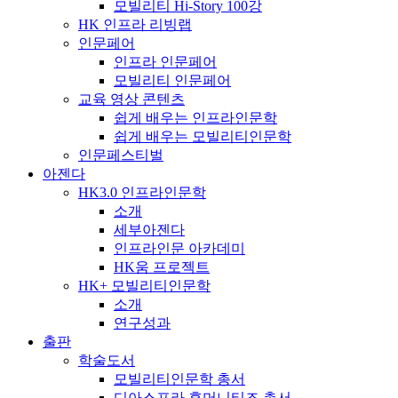
모빌리티 Hi-Story 100강
HK 인프라 리빙랩
인문페어
인프라 인문페어
모빌리티 인문페어
교육 영상 콘텐츠
쉽게 배우는 인프라인문학
쉽게 배우는 모빌리티인문학
인문페스티벌
아젠다
HK3.0 인프라인문학
소개
세부아젠다
인프라인문 아카데미
HK움 프로젝트
HK+ 모빌리티인문학
소개
연구성과
출판
학술도서
모빌리티인문학 총서
디아스포라 휴머니티즈 총서