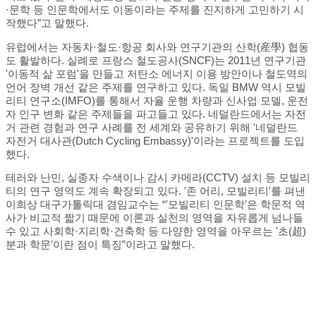
·문학 등 인문학에서도 이동이라는 주제를 진지하게 고민하기 시
작했다”고 말했다.
유럽에서는 자동차·철도·항공 회사와 연구기관의 산학(産學) 협동
도 활발하다. 실례로 프랑스 철도공사(SNCF)는 2011년 연구기관
'이동적 삶 포럼'을 만들고 저탄소 에너지 이용 방안이나 철도역의
언어 장벽 개선 같은 주제를 연구하고 있다. 독일 BMW 역시 모빌
리티 연구소(IMFO)를 통해서 자율 운행 차량과 신사업 모델, 운전
자 인구 변화 같은 주제들을 파고들고 있다. 네덜란드에서는 자전
거 관련 경험과 연구 사례를 전 세계와 공유하기 위해 '네덜란드
자전거 대사관(Dutch Cycling Embassy)'이라는 프로젝트를 도입
했다.
테러와 난민, 실종자 수색이나 감시 카메라(CCTV) 설치 등 모빌리
티의 연구 영역도 계속 확장되고 있다. '존 어리, 모빌리티'를 펴낸
이희상 대구가톨릭대 겸임교수는 “'모빌리티 인문학'은 학문적 역
사가 비교적 짧기 때문에 이론과 실천의 영역을 자유롭게 넘나들
수 있고 사회학·지리학·건축학 등 다양한 영역을 아우르는 '초(超)
분과 학문'이란 점이 특징”이라고 말했다.