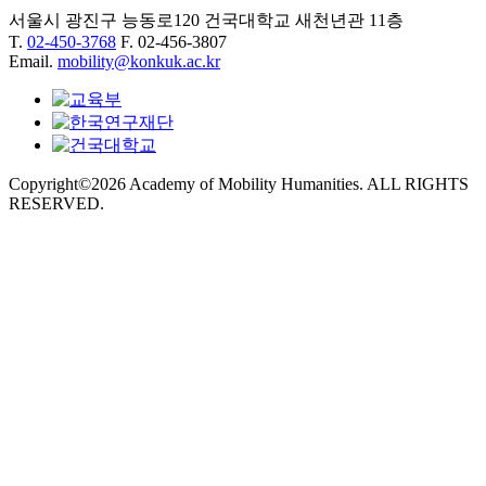
서울시 광진구 능동로120 건국대학교 새천년관 11층
T.
02-450-3768
F. 02-456-3807
Email.
mobility@konkuk.ac.kr
Copyright©2026 Academy of Mobility Humanities. ALL RIGHTS
RESERVED.