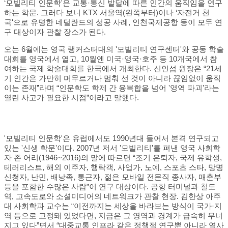
‘모빌리티 인문학'은 교통·통신 발달에 따른 인간의 움직임을 연구
하는 학문. 그러다 보니 KTX 서울역(왼쪽부터)이나 ‘자전거 천
국'으로 유명한 네덜란드의 성공 사례, 인천국제공항 등이 모두 연
구 대상이자 관찰 장소가 된다.
오는 6월에는 영국 랭커스터대의 '모빌리티 연구센터'와 공동 학술
대회를 영국에서 열고, 10월엔 미국·영국·호주 등 10개국에서 참
여하는 국제 학술대회를 한국에서 개최한다. 신인섭 원장은 “21세
기 인간은 가만히 머무르거나 멈춰 선 것이 아니라 끊임없이 움직
이는 존재”라며 “인문학도 학제 간 융복합을 넘어 '영역 파괴'라는
열린 사고가 필요한 시점”이라고 말했다.
'모빌리티 인문학'은 유럽에서도 1990년대 들어서 본격 연구되고
있는 '신생 학문'이다. 2007년 저서 '모빌리티'를 펴낸 영국 사회학
자 존 어리(1946~2016)의 말에 따르면 “조기 은퇴자, 국제 유학생,
테러리스트, 해외 이주자, 행락객, 사업가, 노예, 스포츠 스타, 망명
신청자, 난민, 배낭족, 통근자, 젊은 모바일 전문직 종사자, 매춘부
등을 포함한 수많은 사람”이 연구 대상이다. 공항 터미널과 철도
역, 고속도로와 소셜미디어의 네트워크가 관찰 현장. 김한상 아주
대 사회학과 교수는 “이전까지는 세상을 바라보는 방식이 국가·지
역 등으로 고정돼 있었다면, 지금은 그 영역과 경계가 급속히 무너
지고 있다”면서 “대중교통 인프라 같은 정책적 연구뿐 아니라 역사