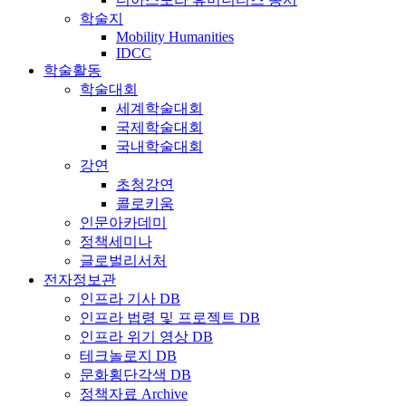
학술지
Mobility Humanities
IDCC
학술활동
학술대회
세계학술대회
국제학술대회
국내학술대회
강연
초청강연
콜로키움
인문아카데미
정책세미나
글로벌리서처
전자정보관
인프라 기사 DB
인프라 법령 및 프로젝트 DB
인프라 위기 영상 DB
테크놀로지 DB
문화횡단각색 DB
정책자료 Archive