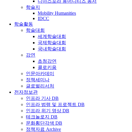
디아스포라 휴머니티즈 총서
학술지
Mobility Humanities
IDCC
학술활동
학술대회
세계학술대회
국제학술대회
국내학술대회
강연
초청강연
콜로키움
인문아카데미
정책세미나
글로벌리서처
전자정보관
인프라 기사 DB
인프라 법령 및 프로젝트 DB
인프라 위기 영상 DB
테크놀로지 DB
문화횡단각색 DB
정책자료 Archive