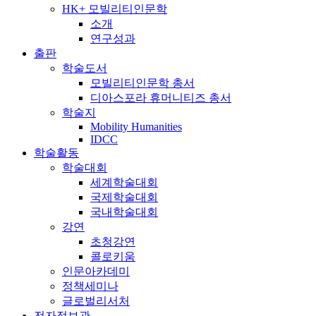
HK+ 모빌리티인문학
소개
연구성과
출판
학술도서
모빌리티인문학 총서
디아스포라 휴머니티즈 총서
학술지
Mobility Humanities
IDCC
학술활동
학술대회
세계학술대회
국제학술대회
국내학술대회
강연
초청강연
콜로키움
인문아카데미
정책세미나
글로벌리서처
전자정보관