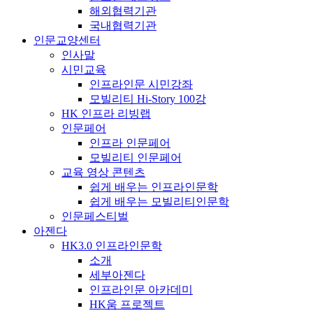
해외협력기관
국내협력기관
인문교양센터
인사말
시민교육
인프라인문 시민강좌
모빌리티 Hi-Story 100강
HK 인프라 리빙랩
인문페어
인프라 인문페어
모빌리티 인문페어
교육 영상 콘텐츠
쉽게 배우는 인프라인문학
쉽게 배우는 모빌리티인문학
인문페스티벌
아젠다
HK3.0 인프라인문학
소개
세부아젠다
인프라인문 아카데미
HK움 프로젝트