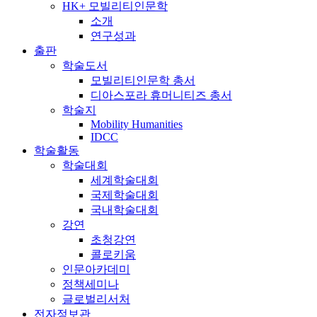
HK+ 모빌리티인문학
소개
연구성과
출판
학술도서
모빌리티인문학 총서
디아스포라 휴머니티즈 총서
학술지
Mobility Humanities
IDCC
학술활동
학술대회
세계학술대회
국제학술대회
국내학술대회
강연
초청강연
콜로키움
인문아카데미
정책세미나
글로벌리서처
전자정보관