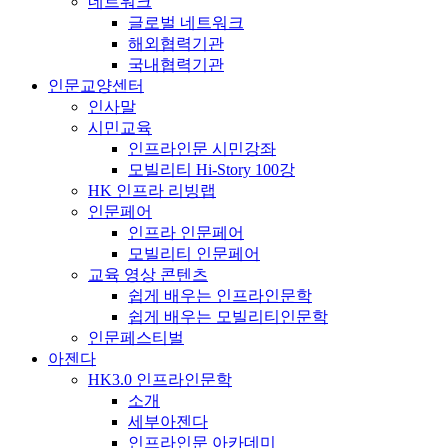
네트워크
글로벌 네트워크
해외협력기관
국내협력기관
인문교양센터
인사말
시민교육
인프라인문 시민강좌
모빌리티 Hi-Story 100강
HK 인프라 리빙랩
인문페어
인프라 인문페어
모빌리티 인문페어
교육 영상 콘텐츠
쉽게 배우는 인프라인문학
쉽게 배우는 모빌리티인문학
인문페스티벌
아젠다
HK3.0 인프라인문학
소개
세부아젠다
인프라인문 아카데미