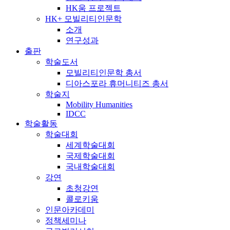
HK움 프로젝트
HK+ 모빌리티인문학
소개
연구성과
출판
학술도서
모빌리티인문학 총서
디아스포라 휴머니티즈 총서
학술지
Mobility Humanities
IDCC
학술활동
학술대회
세계학술대회
국제학술대회
국내학술대회
강연
초청강연
콜로키움
인문아카데미
정책세미나