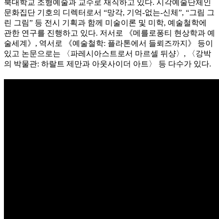
북대학교 조형예술과 교수로 재직하고 있다. 시각예술단체인
문화집단 기호의 디렉터로서 “망각, 기억-없는-신체”, “그림 그
린 그림” 등 전시 기획과 함께 미술이론 및 미학, 예술철학에
관한 연구를 진행하고 있다. 저서로 《메를로퐁티 현상학과 예
술세계》, 역서로 《예술철학: 플라톤에서 들뢰즈까지》 등이
있고 논문으로는 〈파레시아스트로서 마르셀 뒤샹〉, 〈강박
의 박물관: 하랄트 제만과 아웃사이더 아트〉 등 다수가 있다.​