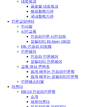
네트워크
글로벌 네트워크
해외협력기관
국내협력기관
인문교양센터
인사말
시민교육
인프라인문 시민강좌
모빌리티 Hi-Story 100강
HK 인프라 리빙랩
인문페어
인프라 인문페어
모빌리티 인문페어
교육 영상 콘텐츠
쉽게 배우는 인프라인문학
쉽게 배우는 모빌리티인문학
인문페스티벌
아젠다
HK3.0 인프라인문학
소개
세부아젠다
인프라인문 아카데미