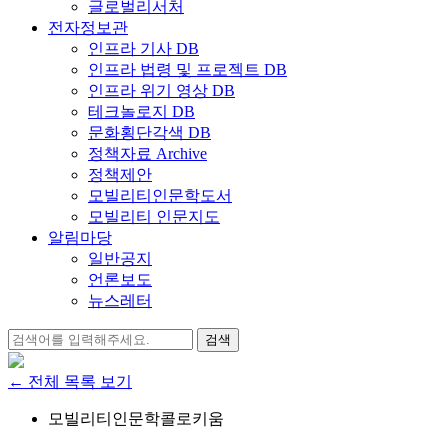
글로벌리서처
전자정보관
인프라 기사 DB
인프라 법령 및 프로젝트 DB
인프라 위기 영상 DB
테크놀로지 DB
문화횡단각색 DB
정책자료 Archive
정책제안
모빌리티인문학도서
모빌리티 인문지도
알림마당
일반공지
언론보도
뉴스레터
검
색:
← 전체 목록 보기
모빌리티인문학콜로키움