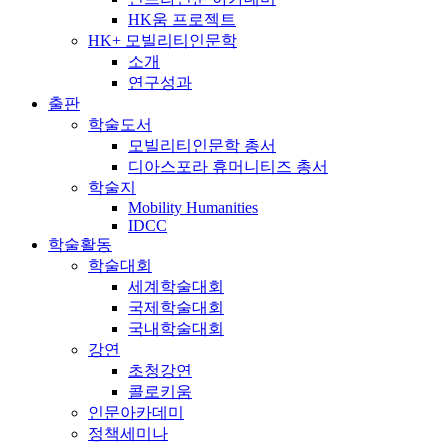
HK움 프로젝트
HK+ 모빌리티인문학
소개
연구성과
출판
학술도서
모빌리티인문학 총서
디아스포라 휴머니티즈 총서
학술지
Mobility Humanities
IDCC
학술활동
학술대회
세계학술대회
국제학술대회
국내학술대회
강연
초청강연
콜로키움
인문아카데미
정책세미나