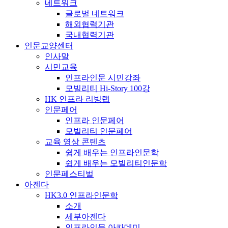
네트워크
글로벌 네트워크
해외협력기관
국내협력기관
인문교양센터
인사말
시민교육
인프라인문 시민강좌
모빌리티 Hi-Story 100강
HK 인프라 리빙랩
인문페어
인프라 인문페어
모빌리티 인문페어
교육 영상 콘텐츠
쉽게 배우는 인프라인문학
쉽게 배우는 모빌리티인문학
인문페스티벌
아젠다
HK3.0 인프라인문학
소개
세부아젠다
인프라인문 아카데미