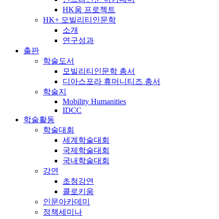
HK움 프로젝트
HK+ 모빌리티인문학
소개
연구성과
출판
학술도서
모빌리티인문학 총서
디아스포라 휴머니티즈 총서
학술지
Mobility Humanities
IDCC
학술활동
학술대회
세계학술대회
국제학술대회
국내학술대회
강연
초청강연
콜로키움
인문아카데미
정책세미나