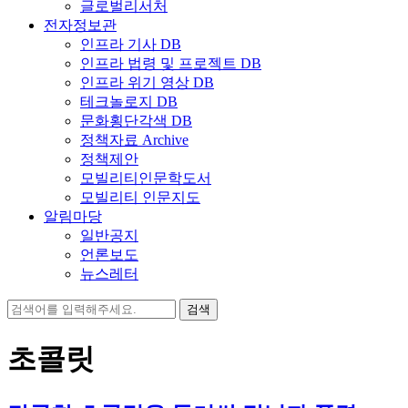
글로벌리서처
전자정보관
인프라 기사 DB
인프라 법령 및 프로젝트 DB
인프라 위기 영상 DB
테크놀로지 DB
문화횡단각색 DB
정책자료 Archive
정책제안
모빌리티인문학도서
모빌리티 인문지도
알림마당
일반공지
언론보도
뉴스레터
검
색:
초콜릿