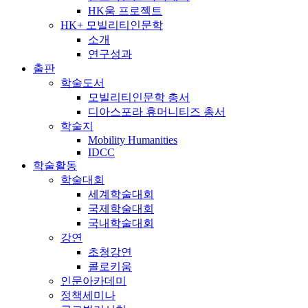
HK움 프로젝트
HK+ 모빌리티인문학
소개
연구성과
출판
학술도서
모빌리티인문학 총서
디아스포라 휴머니티즈 총서
학술지
Mobility Humanities
IDCC
학술활동
학술대회
세계학술대회
국제학술대회
국내학술대회
강연
초청강연
콜로키움
인문아카데미
정책세미나