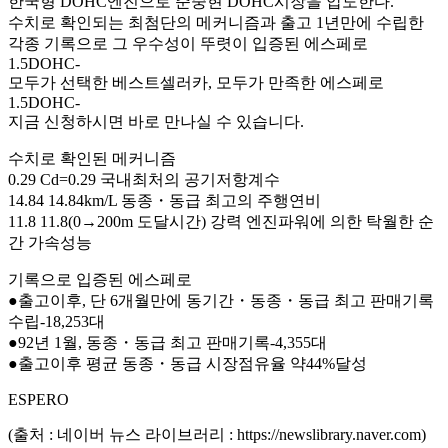
한국형 DOHC엔진으로 준중현 DOHC시장을 압도한다.
수치로 확인되는 최첨단의 메커니즘과 출고 1년만에 수립한
각종 기록으로 그 우수성이 뚜렷이 입증된 에스페로
1.5DOHC-
모두가 선택한 베스트셀러카, 모두가 만족한 에스페로
1.5DOHC-
지금 신청하시면 바로 만나실 수 있습니다.
수치로 확인된 메커니즘
0.29 Cd=0.29 국내최처의 공기저항계수
14.84 14.84km/L 동종・동급 최고의 주행연비
11.8 11.8(0→200m 도달시간) 강력 엔진파워에 의한 탁월한 순
간 가속성능
기록으로 입증된 에스페로
●출고이후, 단 6개월만에 동기간・동종・동급 최고 판매기록
수립-18,253대
●92년 1월, 동종・동급 최고 판매기록-4,355대
●출고이후 평균 동종・동급 시장점유율 약44%달성
ESPERO
(출처 : 네이버 뉴스 라이브러리 : https://newslibrary.naver.com)