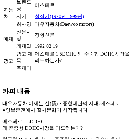
브랜드
에스페로
명
자동
차
시기
성장기(1970년-1999년)
회사명
대우자동차(Daewoo motors)
신문사
경향신문
명
매체
게재일
1992-02-19
광고 제
에스페로 1.5DOHC 왜 준중형 DOHC시장을
목
리드하는가?
광고
주제어
카피 내용
대우자동차 이제는 신(新)・중형세단의 시대-에스페로
●양보운전에서 질서문화가 시작됩니다.
에스페로 1.5DOHC
왜 준중형 DOHC시장을 리드하는가?