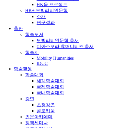
HK움 프로젝트
HK+ 모빌리티인문학
소개
연구성과
출판
학술도서
모빌리티인문학 총서
디아스포라 휴머니티즈 총서
학술지
Mobility Humanities
IDCC
학술활동
학술대회
세계학술대회
국제학술대회
국내학술대회
강연
초청강연
콜로키움
인문아카데미
정책세미나