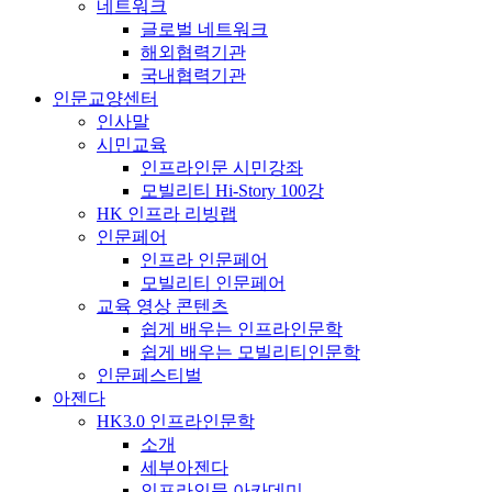
네트워크
글로벌 네트워크
해외협력기관
국내협력기관
인문교양센터
인사말
시민교육
인프라인문 시민강좌
모빌리티 Hi-Story 100강
HK 인프라 리빙랩
인문페어
인프라 인문페어
모빌리티 인문페어
교육 영상 콘텐츠
쉽게 배우는 인프라인문학
쉽게 배우는 모빌리티인문학
인문페스티벌
아젠다
HK3.0 인프라인문학
소개
세부아젠다
인프라인문 아카데미