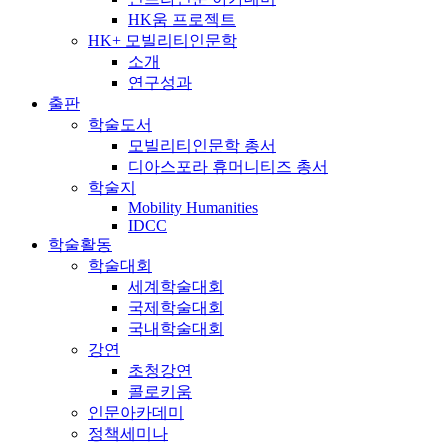
HK움 프로젝트
HK+ 모빌리티인문학
소개
연구성과
출판
학술도서
모빌리티인문학 총서
디아스포라 휴머니티즈 총서
학술지
Mobility Humanities
IDCC
학술활동
학술대회
세계학술대회
국제학술대회
국내학술대회
강연
초청강연
콜로키움
인문아카데미
정책세미나