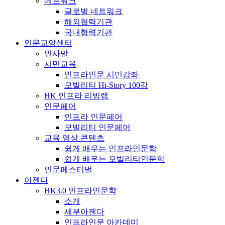
네트워크
글로벌 네트워크
해외협력기관
국내협력기관
인문교양센터
인사말
시민교육
인프라인문 시민강좌
모빌리티 Hi-Story 100강
HK 인프라 리빙랩
인문페어
인프라 인문페어
모빌리티 인문페어
교육 영상 콘텐츠
쉽게 배우는 인프라인문학
쉽게 배우는 모빌리티인문학
인문페스티벌
아젠다
HK3.0 인프라인문학
소개
세부아젠다
인프라인문 아카데미