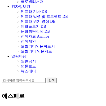
글로벌리서처
전자정보관
인프라 기사 DB
인프라 법령 및 프로젝트 DB
인프라 위기 영상 DB
테크놀로지 DB
문화횡단각색 DB
정책자료 Archive
정책제안
모빌리티인문학도서
모빌리티 인문지도
알림마당
일반공지
언론보도
뉴스레터
검
색:
에스페로