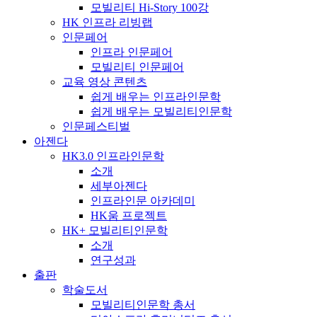
모빌리티 Hi-Story 100강
HK 인프라 리빙랩
인문페어
인프라 인문페어
모빌리티 인문페어
교육 영상 콘텐츠
쉽게 배우는 인프라인문학
쉽게 배우는 모빌리티인문학
인문페스티벌
아젠다
HK3.0 인프라인문학
소개
세부아젠다
인프라인문 아카데미
HK움 프로젝트
HK+ 모빌리티인문학
소개
연구성과
출판
학술도서
모빌리티인문학 총서