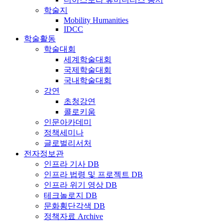
학술지
Mobility Humanities
IDCC
학술활동
학술대회
세계학술대회
국제학술대회
국내학술대회
강연
초청강연
콜로키움
인문아카데미
정책세미나
글로벌리서처
전자정보관
인프라 기사 DB
인프라 법령 및 프로젝트 DB
인프라 위기 영상 DB
테크놀로지 DB
문화횡단각색 DB
정책자료 Archive