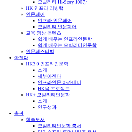
모빌리티 Hi-Story 100강
HK 인프라 리빙랩
인문페어
인프라 인문페어
모빌리티 인문페어
교육 영상 콘텐츠
쉽게 배우는 인프라인문학
쉽게 배우는 모빌리티인문학
인문페스티벌
아젠다
HK3.0 인프라인문학
소개
세부아젠다
인프라인문 아카데미
HK움 프로젝트
HK+ 모빌리티인문학
소개
연구성과
출판
학술도서
모빌리티인문학 총서
디아스포라 휴머니티즈 총서