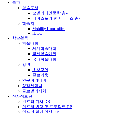
출판
학술도서
모빌리티인문학 총서
디아스포라 휴머니티즈 총서
학술지
Mobility Humanities
IDCC
학술활동
학술대회
세계학술대회
국제학술대회
국내학술대회
강연
초청강연
콜로키움
인문아카데미
정책세미나
글로벌리서처
전자정보관
인프라 기사 DB
인프라 법령 및 프로젝트 DB
인프라 위기 영상 DB