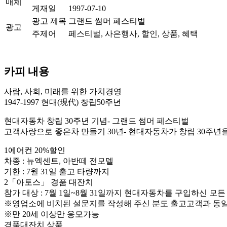
매체
게재일
1997-07-10
광고 제목
그랜드 썸머 페스티벌
광고
주제어
페스티벌, 사은행사, 할인, 상품, 혜택
카피 내용
사람, 사회, 미래를 위한 가치경영
1947-1997 현대(現代) 창립50주년
현대자동차 창립 30주년 기념- 그랜드 썸머 페스티벌
고객사랑으로 좋은차 만들기 30년- 현대자동차가 창립 30주년
1에어컨 20%할인
차종 : 뉴엑센트, 아반떼 전모델
기한 : 7월 31일 출고 타량까지
2「아토스」 경품 대잔치
참가 대상 : 7월 1일~8월 31일까지 현대자동차를 구입하신 모든
※영업소에 비치된 설문지를 작성해 주신 분도 출고고객과 동
※만 20세 이상만 응모가능
경품대잔치 상품