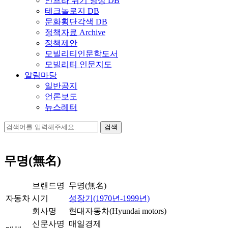
인프라 위기 영상 DB
테크놀로지 DB
문화횡단각색 DB
정책자료 Archive
정책제안
모빌리티인문학도서
모빌리티 인문지도
알림마당
일반공지
언론보도
뉴스레터
검
색:
무명(無名)
브랜드명
무명(無名)
자동차
시기
성장기(1970년-1999년)
회사명
현대자동차(Hyundai motors)
신문사명
매일경제