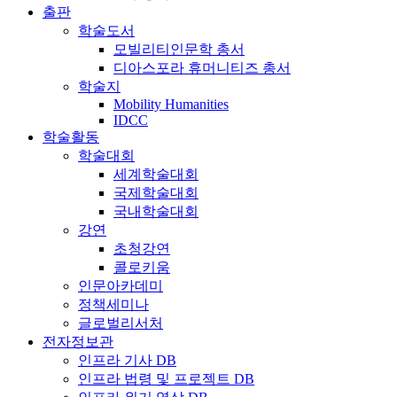
출판
학술도서
모빌리티인문학 총서
디아스포라 휴머니티즈 총서
학술지
Mobility Humanities
IDCC
학술활동
학술대회
세계학술대회
국제학술대회
국내학술대회
강연
초청강연
콜로키움
인문아카데미
정책세미나
글로벌리서처
전자정보관
인프라 기사 DB
인프라 법령 및 프로젝트 DB