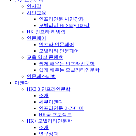
인사말
시민교육
인프라인문 시민강좌
모빌리티 Hi-Story 100강
HK 인프라 리빙랩
인문페어
인프라 인문페어
모빌리티 인문페어
교육 영상 콘텐츠
쉽게 배우는 인프라인문학
쉽게 배우는 모빌리티인문학
인문페스티벌
아젠다
HK3.0 인프라인문학
소개
세부아젠다
인프라인문 아카데미
HK움 프로젝트
HK+ 모빌리티인문학
소개
연구성과