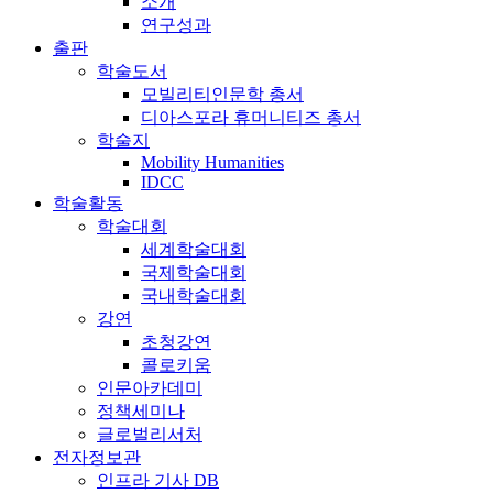
소개
연구성과
출판
학술도서
모빌리티인문학 총서
디아스포라 휴머니티즈 총서
학술지
Mobility Humanities
IDCC
학술활동
학술대회
세계학술대회
국제학술대회
국내학술대회
강연
초청강연
콜로키움
인문아카데미
정책세미나
글로벌리서처
전자정보관
인프라 기사 DB