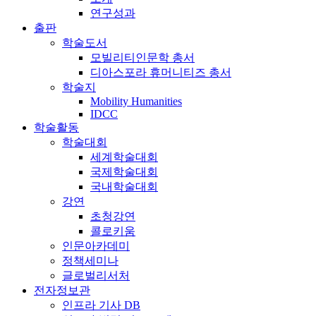
연구성과
출판
학술도서
모빌리티인문학 총서
디아스포라 휴머니티즈 총서
학술지
Mobility Humanities
IDCC
학술활동
학술대회
세계학술대회
국제학술대회
국내학술대회
강연
초청강연
콜로키움
인문아카데미
정책세미나
글로벌리서처
전자정보관
인프라 기사 DB