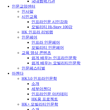
국내협력기관
인문교양센터
인사말
시민교육
인프라인문 시민강좌
모빌리티 Hi-Story 100강
HK 인프라 리빙랩
인문페어
인프라 인문페어
모빌리티 인문페어
교육 영상 콘텐츠
쉽게 배우는 인프라인문학
쉽게 배우는 모빌리티인문학
인문페스티벌
아젠다
HK3.0 인프라인문학
소개
세부아젠다
인프라인문 아카데미
HK움 프로젝트
HK+ 모빌리티인문학
소개