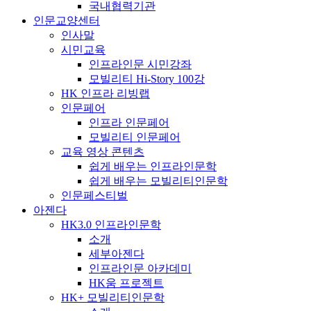
국내협력기관
인문교양센터
인사말
시민교육
인프라인문 시민강좌
모빌리티 Hi-Story 100강
HK 인프라 리빙랩
인문페어
인프라 인문페어
모빌리티 인문페어
교육 영상 콘텐츠
쉽게 배우는 인프라인문학
쉽게 배우는 모빌리티인문학
인문페스티벌
아젠다
HK3.0 인프라인문학
소개
세부아젠다
인프라인문 아카데미
HK움 프로젝트
HK+ 모빌리티인문학