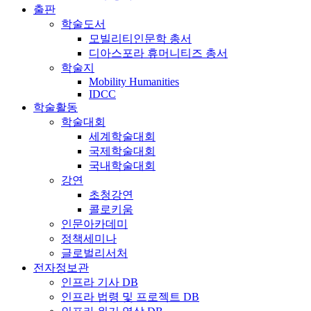
출판
학술도서
모빌리티인문학 총서
디아스포라 휴머니티즈 총서
학술지
Mobility Humanities
IDCC
학술활동
학술대회
세계학술대회
국제학술대회
국내학술대회
강연
초청강연
콜로키움
인문아카데미
정책세미나
글로벌리서처
전자정보관
인프라 기사 DB
인프라 법령 및 프로젝트 DB