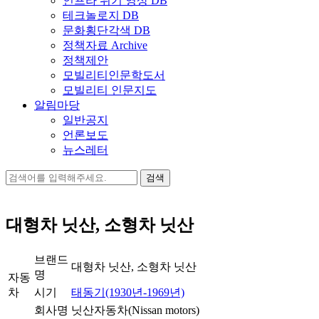
인프라 위기 영상 DB
테크놀로지 DB
문화횡단각색 DB
정책자료 Archive
정책제안
모빌리티인문학도서
모빌리티 인문지도
알림마당
일반공지
언론보도
뉴스레터
검
색:
대형차 닛산, 소형차 닛산
브랜드
대형차 닛산, 소형차 닛산
명
자동
차
시기
태동기(1930년-1969년)
회사명
닛산자동차(Nissan motors)