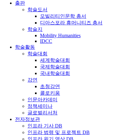
출판
학술도서
모빌리티인문학 총서
디아스포라 휴머니티즈 총서
학술지
Mobility Humanities
IDCC
학술활동
학술대회
세계학술대회
국제학술대회
국내학술대회
강연
초청강연
콜로키움
인문아카데미
정책세미나
글로벌리서처
전자정보관
인프라 기사 DB
인프라 법령 및 프로젝트 DB
인프라 위기 영상 DB