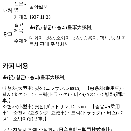
신문사
동아일보
명
매체
게재일
1937-11-28
광고
축(祝) 황군대승리(皇軍大勝利)
제목
광고
대형차 닛산, 소형차 닛산, 승용차, 택시, 닛산 자
주제어
동차 판매 주식회사
카피 내용
축(祝) 황군대승리(皇軍大勝利)
대형차(大型車) 닛산(ニッサン, Nissan) 【승용차(乗用車)・
택시(タクシー)・트럭(トラック)・버스(バス)・소방차(消防
車)】
소형차(小型車) 닷선(ダットサン, Datsun) 【승용차(乗用
車)・준전차 (豆タンク, 豆戦車)・트럭(トラック)・버스(バ
ス)・소방차(消防車)】
닛산 자동차 판매 주식회사(日産自動車販買株式會社)