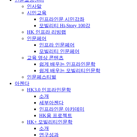
인사말
시민교육
인프라인문 시민강좌
모빌리티 Hi-Story 100강
HK 인프라 리빙랩
인문페어
인프라 인문페어
모빌리티 인문페어
교육 영상 콘텐츠
쉽게 배우는 인프라인문학
쉽게 배우는 모빌리티인문학
인문페스티벌
아젠다
HK3.0 인프라인문학
소개
세부아젠다
인프라인문 아카데미
HK움 프로젝트
HK+ 모빌리티인문학
소개
연구성과