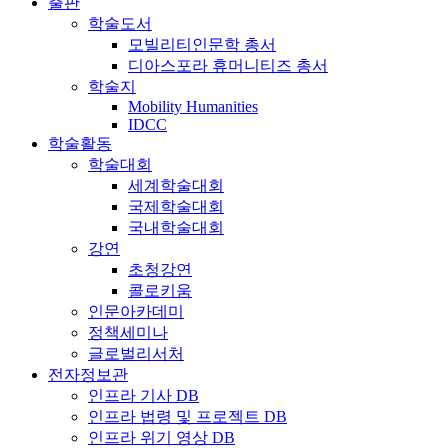
출판
학술도서
모빌리티인문학 총서
디아스포라 휴머니티즈 총서
학술지
Mobility Humanities
IDCC
학술활동
학술대회
세계학술대회
국제학술대회
국내학술대회
강연
초청강연
콜로키움
인문아카데미
정책세미나
글로벌리서처
전자정보관
인프라 기사 DB
인프라 법령 및 프로젝트 DB
인프라 위기 영상 DB