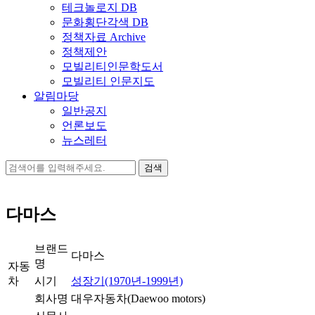
테크놀로지 DB
문화횡단각색 DB
정책자료 Archive
정책제안
모빌리티인문학도서
모빌리티 인문지도
알림마당
일반공지
언론보도
뉴스레터
검
색:
다마스
브랜드
다마스
명
자동
차
시기
성장기(1970년-1999년)
회사명
대우자동차(Daewoo motors)