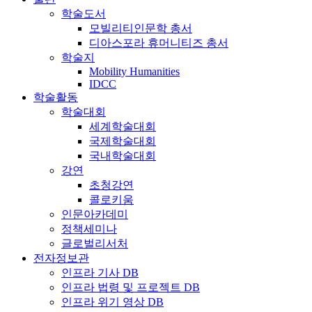
학술도서
모빌리티인문학 총서
디아스포라 휴머니티즈 총서
학술지
Mobility Humanities
IDCC
학술활동
학술대회
세계학술대회
국제학술대회
국내학술대회
강연
초청강연
콜로키움
인문아카데미
정책세미나
글로벌리서처
전자정보관
인프라 기사 DB
인프라 법령 및 프로젝트 DB
인프라 위기 영상 DB