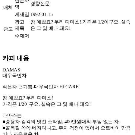
신문사
경향신문
명
매체
게재일
1992-01-15
광고
참 예쁘죠? 우리 다마스! 가격은 1/2이구요, 실속
제목
은 그 몇 배나 돼요!
광고
주제어
카피 내용
DAMAS
대우국민차
작은차 큰기쁨-대우국민차 Hi CARE
참 예쁘죠? 우리 다마스!
가격은 1/2이구요, 실속은 그 몇 배나 돼요!
다마스는-
■승용차 감각의 멋진 스타일, 400만원대의 부담 없는 차.
■골목길 쏙쏙 빠져다니고, 주차 걱정이 없어서 오토바이 만큼
이나 자유로운 차.