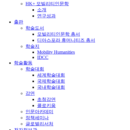
HK+ 모빌리티인문학
소개
연구성과
출판
학술도서
모빌리티인문학 총서
디아스포라 휴머니티즈 총서
학술지
Mobility Humanities
IDCC
학술활동
학술대회
세계학술대회
국제학술대회
국내학술대회
강연
초청강연
콜로키움
인문아카데미
정책세미나
글로벌리서처
전자정보관