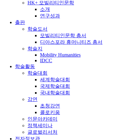
HK+ 모빌리티인문학
소개
연구성과
출판
학술도서
모빌리티인문학 총서
디아스포라 휴머니티즈 총서
학술지
Mobility Humanities
IDCC
학술활동
학술대회
세계학술대회
국제학술대회
국내학술대회
강연
초청강연
콜로키움
인문아카데미
정책세미나
글로벌리서처
전자정보관