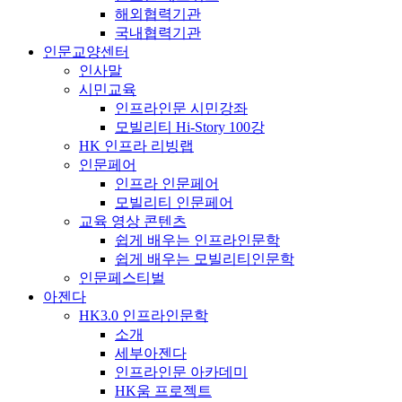
해외협력기관
국내협력기관
인문교양센터
인사말
시민교육
인프라인문 시민강좌
모빌리티 Hi-Story 100강
HK 인프라 리빙랩
인문페어
인프라 인문페어
모빌리티 인문페어
교육 영상 콘텐츠
쉽게 배우는 인프라인문학
쉽게 배우는 모빌리티인문학
인문페스티벌
아젠다
HK3.0 인프라인문학
소개
세부아젠다
인프라인문 아카데미
HK움 프로젝트